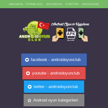
ANA SAYFA
TOPRAK KOÇ
//FACEBOOK
//TWITTER
//INSTAGRAM
facebook - androidoyunclub
youtube - androidoyunclub
twitter - androidoyunclub
Android oyun kategorileri