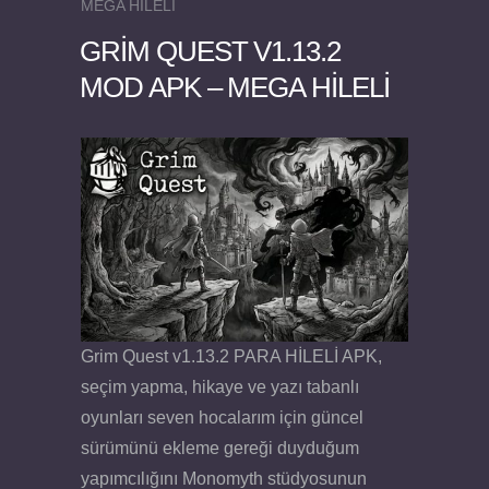
MEGA HİLELİ
GRIM QUEST V1.13.2
MOD APK – MEGA HİLELİ
Felix the Reaper v1.25 FULL APK
Grim Quest v1.13.2 PARA HİLELİ APK,
seçim yapma, hikaye ve yazı tabanlı
oyunları seven hocalarım için güncel
sürümünü ekleme gereği duyduğum
yapımcılığını Monomyth stüdyosunun