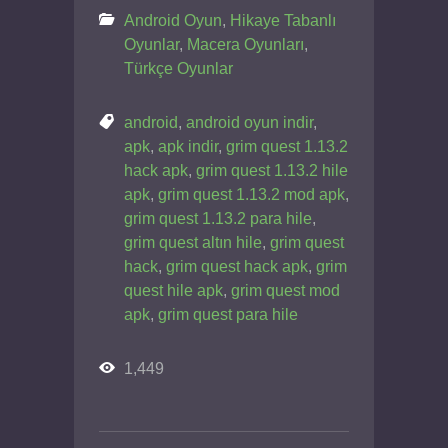
Android Oyun
,
Hikaye Tabanlı
Oyunlar
,
Macera Oyunları
,
Türkçe Oyunlar
android
,
android oyun indir
,
apk
,
apk indir
,
grim quest 1.13.2
hack apk
,
grim quest 1.13.2 hile
apk
,
grim quest 1.13.2 mod apk
,
grim quest 1.13.2 para hile
,
grim quest altın hile
,
grim quest
hack
,
grim quest hack apk
,
grim
quest hile apk
,
grim quest mod
apk
,
grim quest para hile
1,449