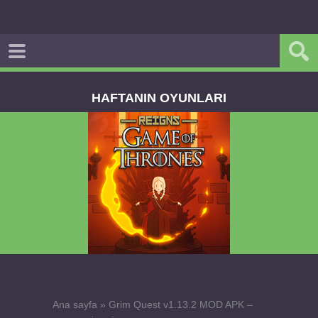
HAFTANIN OYUNLARI
L APK
Dream Road Multiplayer v1.4.2 PARA H
APK
Ana sayfa
»
Grim Quest v1.13.2 MOD APK –