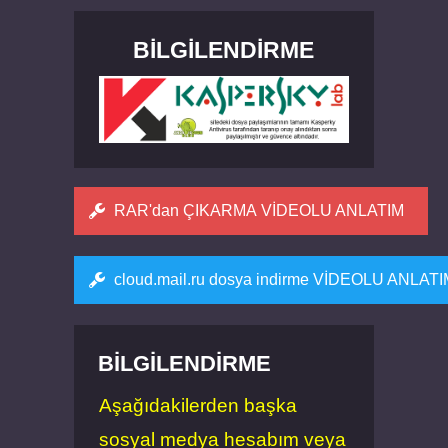
BILGILENDIRME
RAR'dan ÇIKARMA VİDEOLU ANLATIM
cloud.mail.ru dosya indirme VİDEOLU ANLAT
BILGILENDIRME
Aşağıdakilerden başka
sosyal medya hesabım veya