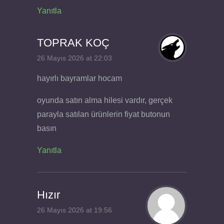
Yanıtla
TOPRAK KOÇ
26 Mayıs 2026 at 22:03
hayırlı bayramlar hocam
oyunda satın alma hilesi vardır, gerçek
parayla satılan ürünlerin fiyat butonun
basın
Yanıtla
Hızır
26 Mayıs 2026 at 19:56