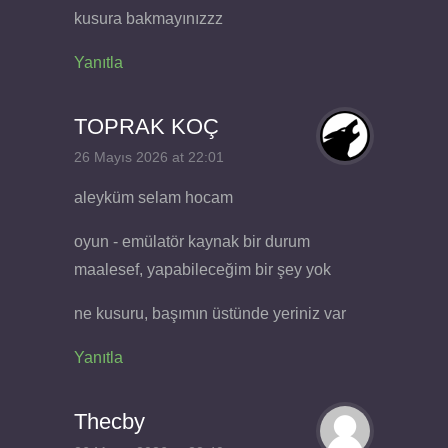
kusura bakmayınızzz
Yanıtla
TOPRAK KOÇ
26 Mayıs 2026 at 22:01
aleyküm selam hocam
oyun - emülatör kaynak bir durum
maalesef, yapabileceğim bir şey yok
ne kusuru, başımın üstünde yeriniz var
Yanıtla
Thecby