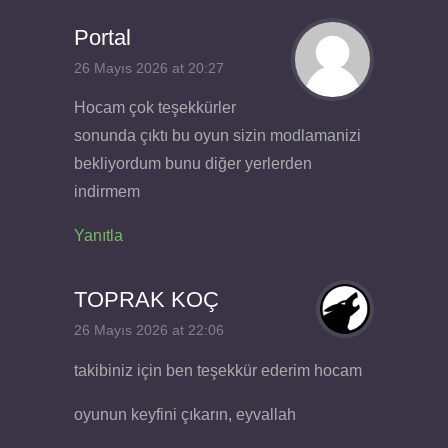
Portal
26 Mayıs 2026 at 20:27
Hocam çok teşekkürler
sonunda çıktı bu oyun sizin modlamanizi
bekliyordum bunu diğer yerlerden
indirmem
Yanıtla
TOPRAK KOÇ
26 Mayıs 2026 at 22:06
takibiniz için ben teşekkür ederim hocam
oyunun keyfini çıkarın, eyvallah