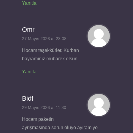
Yanıtla
Omr
27 Mayıs 2026 at 23:08
Hocam teşekkürler. Kurban
bayramınız mübarek olsun
Yanıtla
Bidf
29 Mayıs 2026 at 11:30
Hocam paketin
ayrışmasında sorun oluyo ayıramıyo