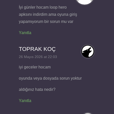
İyi günler hocam loop hero
apksını indirdim ama oyuna giriş
yapamıyorum bir sorun mu var
Yanıtla
TOPRAK KOÇ
26 Mayıs 2026 at 22:03
iyi geceler hocam
oyunda veya dosyada sorun yoktur
aldığınız hata nedir?
Yanıtla