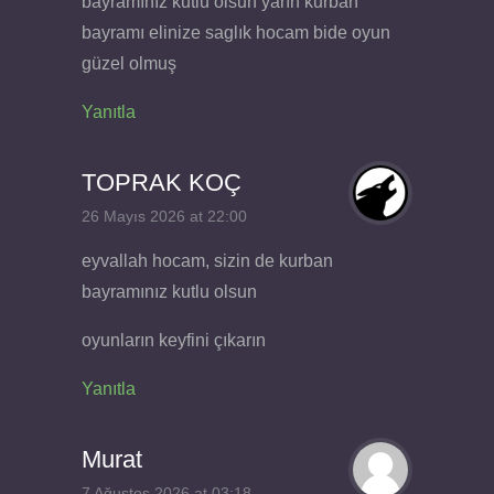
bayramınız kutlu olsun yarın kurban
bayramı elinize saglık hocam bide oyun
güzel olmuş
Yanıtla
TOPRAK KOÇ
26 Mayıs 2026 at 22:00
eyvallah hocam, sizin de kurban
bayramınız kutlu olsun
oyunların keyfini çıkarın
Yanıtla
Murat
7 Ağustos 2026 at 03:18