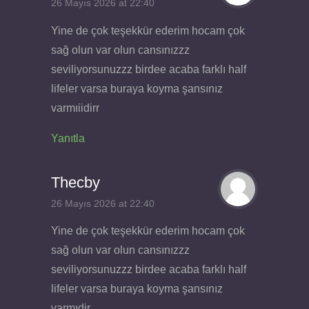
26 Mayıs 2026 at 22:40
Yine de çok teşekkür ederim hocam çok
sağ olun var olun cansınızzz
seviliyorsunuzzz birdee acaba farklı half
lifeler varsa buraya koyma şansınız
varmıiidirr
Yanıtla
Thecby
26 Mayıs 2026 at 22:40
Yine de çok teşekkür ederim hocam çok
sağ olun var olun cansınızzz
seviliyorsunuzzz birdee acaba farklı half
lifeler varsa buraya koyma şansınız
varmıdir