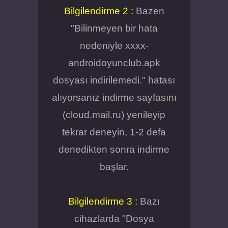
Bilgilendirme 2 :
Bazen
"Bilinmeyen bir hata
nedeniyle xxxx-
androidoyunclub.apk
dosyası indirilemedi." hatası
alıyorsanız indirme sayfasını
(cloud.mail.ru) yenileyip
tekrar deneyin, 1-2 defa
denedikten sonra indirme
başlar.
Bilgilendirme 3 :
Bazı
cihazlarda "Dosya