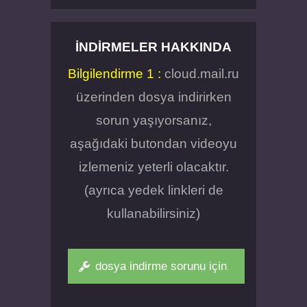
İNDIRMELER HAKKINDA
Bilgilendirme 1 :
cloud.mail.ru
üzerinden dosya indirirken
sorun yaşıyorsanız,
aşağıdaki butondan videoyu
izlemeniz yeterli olacaktır.
(ayrıca yedek linkleri de
kullanabilirsiniz)
dosya indirme sorunu için