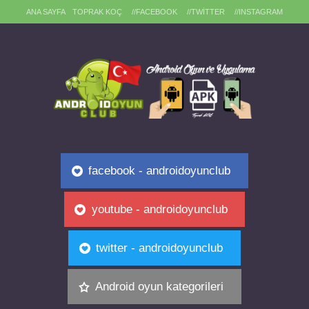
ANA SAYFA
TOPRAK KOÇ
//FACEBOOK
//TWITTER
//INSTAGRAM
facebook - androidoyunclub
youtube - androidoyunclub
twitter - androidoyunclub
Android oyun kategorileri