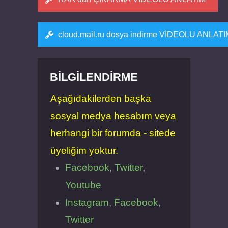
cloud.mail.ru dosya indirme VİDEOLU ANLAT
BILGILENDIRME
Aşağıdakilerden başka
sosyal medya hesabım veya
herhangi bir forumda - sitede
üyeliğim yoktur.
Facebook
,
Twitter
,
Youtube
Instagram
,
Facebook
,
Twitter