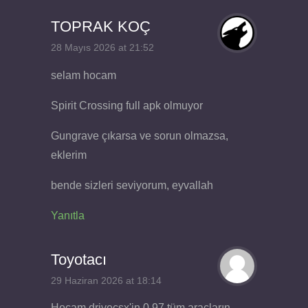
TOPRAK KOÇ
28 Mayıs 2026 at 21:52
selam hocam
Spirit Crossing full apk olmuyor
Gungrave çıkarsa ve sorun olmazsa,
eklerim
bende sizleri seviyorum, eyvallah
Yanıtla
Toyotacı
29 Haziran 2026 at 18:14
Hocam drivecsx'in 0.97 tüm araçların