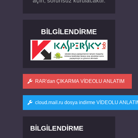
açın, sorunsuz kurulacaktır.
BILGILENDIRME
RAR'dan ÇIKARMA VİDEOLU ANLATIM
cloud.mail.ru dosya indirme VİDEOLU ANLAT
BILGILENDIRME