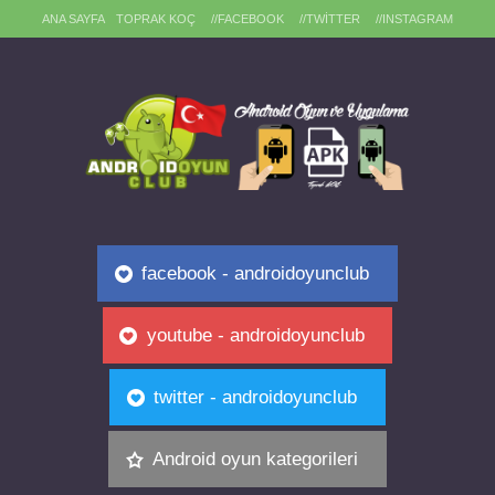
ANA SAYFA
TOPRAK KOÇ
//FACEBOOK
//TWITTER
//INSTAGRAM
facebook - androidoyunclub
youtube - androidoyunclub
twitter - androidoyunclub
Android oyun kategorileri