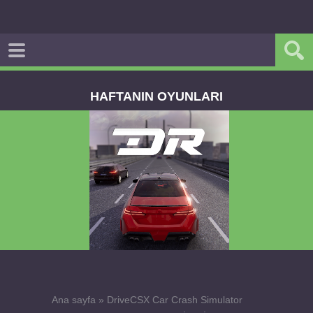
HAFTANIN OYUNLARI
Dream Road Multiplayer v1.4.2 PARA HİLELİ
APK
Ana sayfa
»
DriveCSX Car Crash Simulator