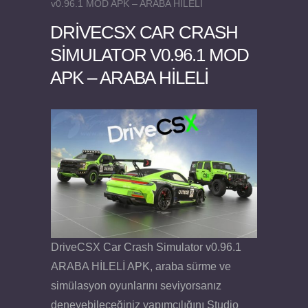
v0.96.1 MOD APK – ARABA HİLELİ
DRIVECSX CAR CRASH
SIMULATOR V0.96.1 MOD
APK – ARABA HİLELİ
Felix the Reaper v1.25 FULL APK
DriveCSX Car Crash Simulator v0.96.1
ARABA HİLELİ APK, araba sürme ve
simülasyon oyunlarını seviyorsanız
deneyebileceğiniz yapımcılığını Studio