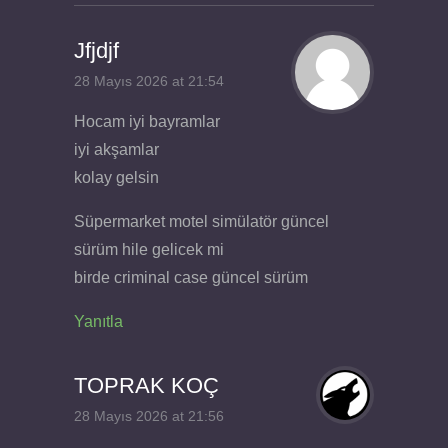
Jfjdjf
28 Mayıs 2026 at 21:54
Hocam iyi bayramlar
iyi akşamlar
kolay gelsin
Süpermarket motel simülatör güncel
sürüm hile gelicek mi
birde criminal case güncel sürüm
Yanıtla
TOPRAK KOÇ
28 Mayıs 2026 at 21:56