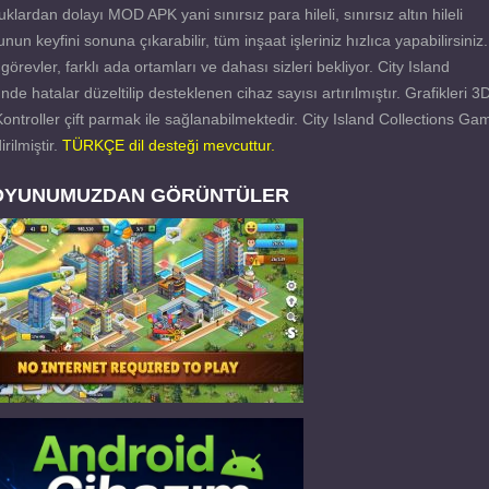
lardan dolayı MOD APK yani sınırsız para hileli, sınırsız altın hileli
 keyfini sonuna çıkarabilir, tüm inşaat işleriniz hızlıca yapabilirsiniz.
örevler, farklı ada ortamları ve dahası sizleri bekliyor. City Island
 hatalar düzeltilip desteklenen cihaz sayısı artırılmıştır. Grafikleri 3
 Kontroller çift parmak ile sağlanabilmektedir. City Island Collections Ga
rilmiştir.
TÜRKÇE dil desteği mevcuttur.
OYUNUMUZDAN GÖRÜNTÜLER