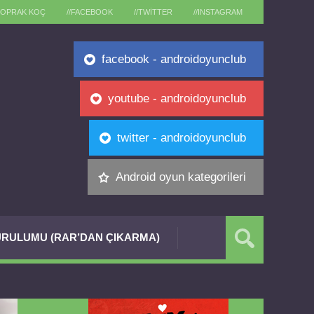
TOPRAK KOÇ
//FACEBOOK
//TWITTER
//INSTAGRAM
facebook - androidoyunclub
youtube - androidoyunclub
twitter - androidoyunclub
Android oyun kategorileri
RULUMU (RAR’DAN ÇIKARMA)