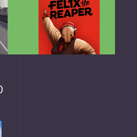
v1.4.2
Felix the Reaper v1.25 FULL APK
0