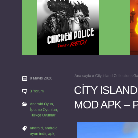
Chicken Police Paint it RED v1.0.8
Reigns
FULL APK
Ana sayfa
»
City Island Collections
8 Mayıs 2026
CITY ISLAN
3 Yorum
MOD APK – P
Android Oyun
,
İşletme Oyunları
,
Türkçe Oyunlar
android
,
android
oyun indir
,
apk
,