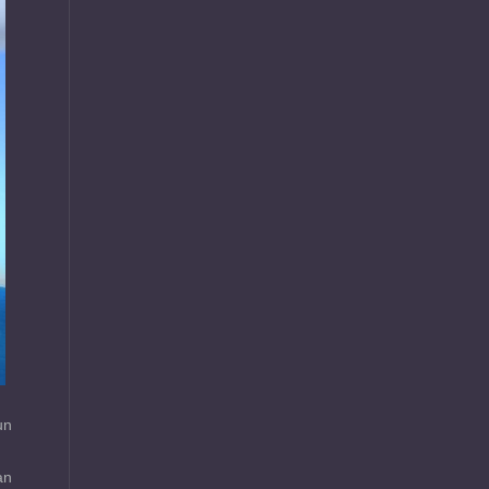
un
an