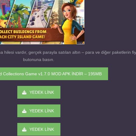
hilesi vardır, gerçek parayla satılan altın – para ve diğer paketlerin fi
butonuna basın.
and Collections Game v1.7.0 MOD APK İNDİR – 195MB
YEDEK LİNK
YEDEK LİNK
YEDEK LİNK