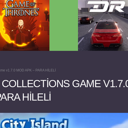
 Game of Thrones v2.0.81
Dream Road Multiplayer 
FULL APK
PARA HİLELİ APK
 Game v1.7.0 MOD APK – PARA HİLELİ
D COLLECTIONS GAME V1.7.
ARA HİLELİ