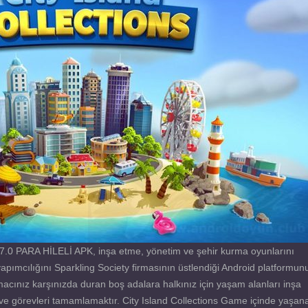
.7.0 PARA HİLELİ APK, inşa etme, yönetim ve şehir kurma oyunlarını
apımcılığını Sparkling Society firmasının üstlendiği Android platformun
Amacınız karşınızda duran boş adalara halkınız için yaşam alanları inşa
 ve görevleri tamamlamaktır. City Island Collections Game içinde yaşan