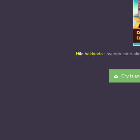
Hile hakkında :
oyunda satın alma 
City Isl