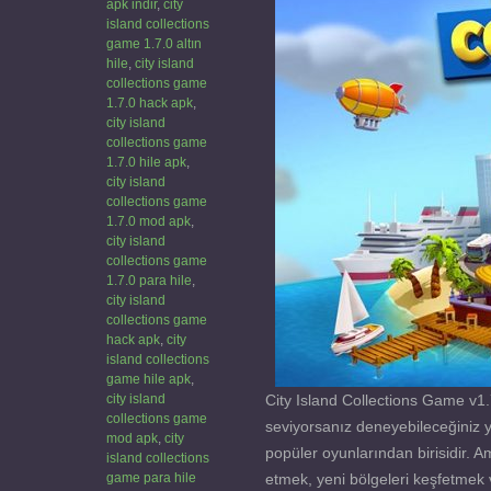
apk indir
,
city
island collections
game 1.7.0 altın
hile
,
city island
collections game
1.7.0 hack apk
,
city island
collections game
1.7.0 hile apk
,
city island
collections game
1.7.0 mod apk
,
city island
collections game
1.7.0 para hile
,
city island
collections game
hack apk
,
city
island collections
game hile apk
,
city island
City Island Collections Game v1
collections game
seviyorsanız deneyebileceğiniz y
mod apk
,
city
popüler oyunlarından birisidir. 
island collections
game para hile
etmek, yeni bölgeleri keşfetmek