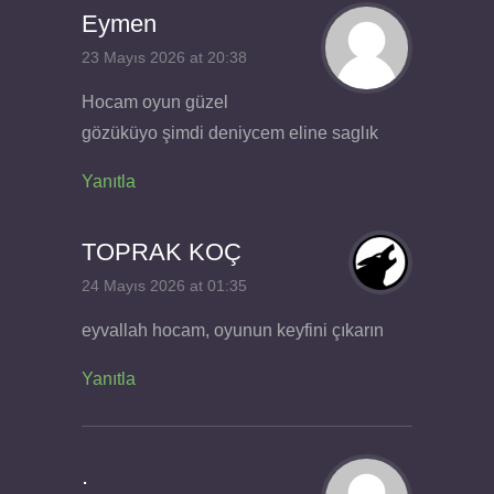
Eymen
23 Mayıs 2026 at 20:38
Hocam oyun güzel
gözüküyo şimdi deniycem eline saglık
Yanıtla
TOPRAK KOÇ
24 Mayıs 2026 at 01:35
eyvallah hocam, oyunun keyfini çıkarın
Yanıtla
.