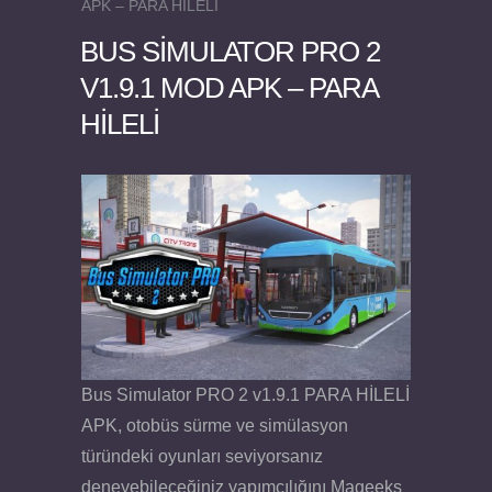
APK – PARA HİLELİ
BUS SIMULATOR PRO 2
V1.9.1 MOD APK – PARA
HİLELİ
Felix the Reaper v1.25 FULL APK
Bus Simulator PRO 2 v1.9.1 PARA HİLELİ
APK, otobüs sürme ve simülasyon
türündeki oyunları seviyorsanız
deneyebileceğiniz yapımcılığını Mageeks