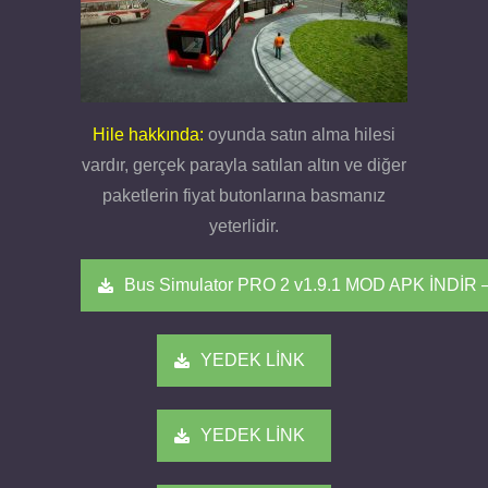
Hile hakkında:
oyunda satın alma hilesi
vardır, gerçek parayla satılan altın ve diğer
paketlerin fiyat butonlarına basmanız
yeterlidir.
Bus Simulator PRO 2 v1.9.1 MOD APK İNDİR
YEDEK LİNK
YEDEK LİNK