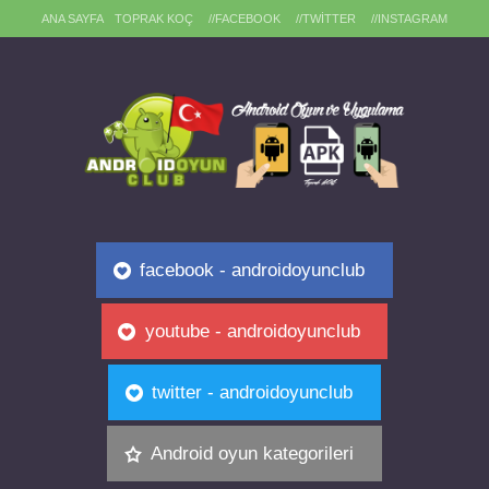
ANA SAYFA
TOPRAK KOÇ
//FACEBOOK
//TWITTER
//INSTAGRAM
facebook - androidoyunclub
youtube - androidoyunclub
twitter - androidoyunclub
Android oyun kategorileri