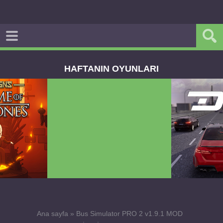
HAFTANIN OYUNLARI
Dream Road Multiplayer v1.4.2 PARA HİLELİ
APK
Ana sayfa
»
Bus Simulator PRO 2 v1.9.1 MOD