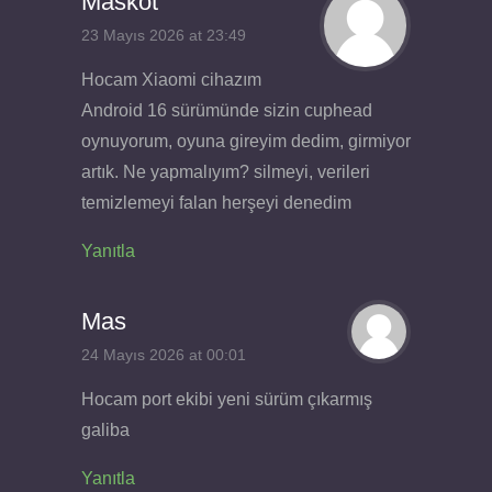
Maskot
23 Mayıs 2026 at 23:49
Hocam Xiaomi cihazım
Android 16 sürümünde sizin cuphead
oynuyorum, oyuna gireyim dedim, girmiyor
artık. Ne yapmalıyım? silmeyi, verileri
temizlemeyi falan herşeyi denedim
Yanıtla
Mas
24 Mayıs 2026 at 00:01
Hocam port ekibi yeni sürüm çıkarmış
galiba
Yanıtla