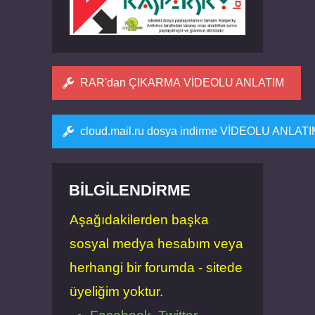
RAR'dan ÇIKARMA VİDEOLU ANLATIM
cloud.mail.ru dosya indirme VİDEOLU ANLAT
BILGILENDIRME
Aşağıdakilerden başka
sosyal medya hesabım veya
herhangi bir forumda - sitede
üyeliğim yoktur.