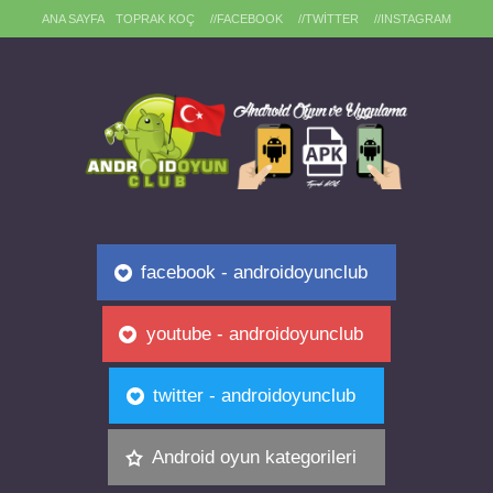
ANA SAYFA
TOPRAK KOÇ
//FACEBOOK
//TWITTER
//INSTAGRAM
facebook - androidoyunclub
youtube - androidoyunclub
twitter - androidoyunclub
Android oyun kategorileri