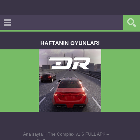
HAFTANIN OYUNLARI
Dream Road Multiplayer v1.4.2 PARA HİLELİ
APK
Ana sayfa
»
The Complex v1.6 FULL APK –