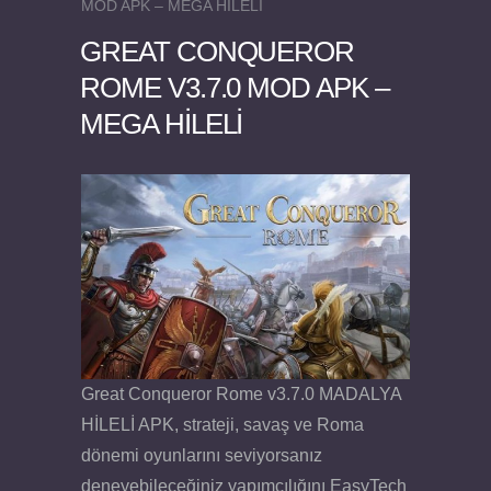
MOD APK – MEGA HİLELİ
GREAT CONQUEROR
ROME V3.7.0 MOD APK –
MEGA HİLELİ
Felix the Reaper v1.25 FULL APK
Great Conqueror Rome v3.7.0 MADALYA
HİLELİ APK, strateji, savaş ve Roma
dönemi oyunlarını seviyorsanız
deneyebileceğiniz yapımcılığını EasyTech