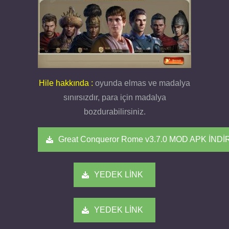
Hile hakkında :
oyunda elmas ve madalya
sınırsızdır, para için madalya
bozdurabilirsiniz.
Great Conqueror Rome v3.7.0 MOD APK İNDİ
YEDEK LİNK
YEDEK LİNK