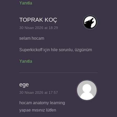
Yanıtla
TOPRAK KOÇ
30 Nisan 2026 at 18:29
selam hocam
Superkickoff için hile sorunlu, üzgünüm
Yanıtla
ege
30 Nisan 2026 at 17:57
hocam anatomy learning
yapae mısınız lütfen