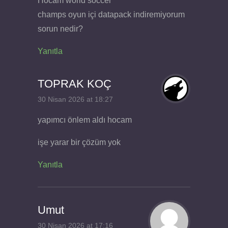
Hocam world soccer
champs oyun içi datapack indiremiyorum
sorun nedir?
Yanıtla
TOPRAK KOÇ
30 Nisan 2026 at 18:27
yapımcı önlem aldı hocam
işe yarar bir çözüm yok
Yanıtla
Umut
30 Nisan 2026 at 17:16