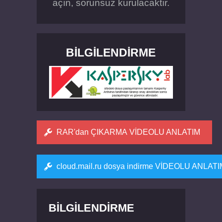
açın, sorunsuz kurulacaktır.
BILGILENDIRME
RAR'dan ÇIKARMA VİDEOLU ANLATIM
cloud.mail.ru dosya indirme VİDEOLU ANLAT
BILGILENDIRME