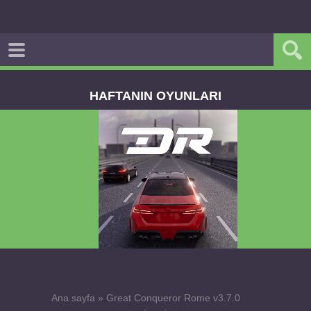
HAFTANIN OYUNLARI
Dream Road Multiplayer v1.4.2 PARA HİLELİ
APK
Ana sayfa
»
Great Conqueror Rome v3.7.0