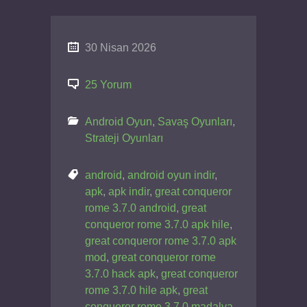
30 Nisan 2026
25 Yorum
Android Oyun
,
Savaş Oyunları
,
Strateji Oyunları
android
,
android oyun indir
,
apk
,
apk indir
,
great conqueror
rome 3.7.0 android
,
great
conqueror rome 3.7.0 apk hile
,
great conqueror rome 3.7.0 apk
mod
,
great conqueror rome
3.7.0 hack apk
,
great conqueror
rome 3.7.0 hile apk
,
great
conqueror rome 3.7.0 madalya