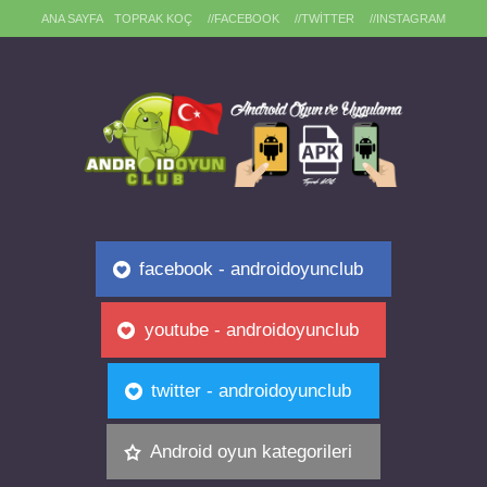
ANA SAYFA
TOPRAK KOÇ
//FACEBOOK
//TWITTER
//INSTAGRAM
facebook - androidoyunclub
youtube - androidoyunclub
twitter - androidoyunclub
Android oyun kategorileri