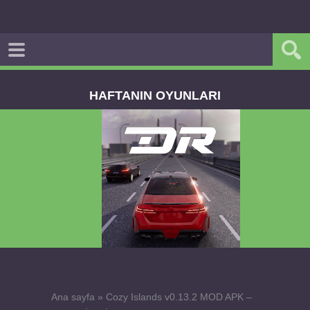
HAFTANIN OYUNLARI
Dream Road Multiplayer v1.4.2 PARA HİLELİ
APK
Ana sayfa
»
Cozy Islands v0.13.2 MOD APK –