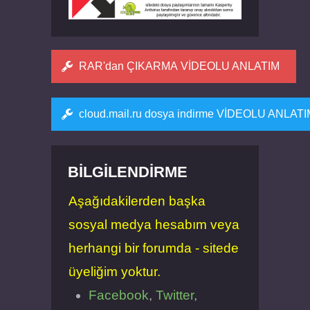
RAR'dan ÇIKARMA VİDEOLU ANLATIM
cloud.mail.ru dosya indirme VİDEOLU ANLAT
BILGILENDIRME
Aşağıdakilerden başka
sosyal medya hesabım veya
herhangi bir forumda - sitede
üyeliğim yoktur.
Facebook
,
Twitter
,