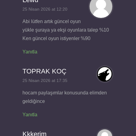
25 Nisan 2026 at 12:20
Abi lütfen artık güncel oyun
yükle şuraya ya ekşi oyunlara talep %10
Ken güncel oyun istiyenler %90
Yanıtla
TOPRAK KOÇ
25 Nisan 2026 at 17:35
hocam paylaşımlar konusunda elimden
geldiğince
Yanıtla
Kkkerim