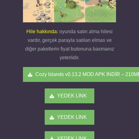
Hile hakkında:
oyunda satın alma hilesi
vardır, gerçek parayla satılan elmas ve
diğer paketlerin fiyat butonuna basmanız
yeterlidir.
Cozy Islands v0.13.2 MOD APK İNDİR – 210M
YEDEK LİNK
YEDEK LİNK
YEDEK LİNK