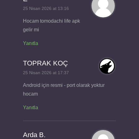
25 Nisan 2026 at 13:16
Hocam tomodachi life apk
gelir mi
Yanıtla
TOPRAK KOÇ
25 Nisan 2026 at 17:37
Android için resmi - port olarak yoktur
hocam
Yanıtla
Arda B.