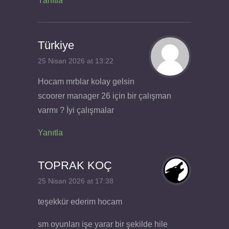
Yanıtla
Türkiye
25 Nisan 2026 at 13:22
Hocam mrblar kolay gelsin
scoorer manager 26 için bir çalışman
varmı ? İyi çalışmalar
Yanıtla
TOPRAK KOÇ
25 Nisan 2026 at 17:38
teşekkür ederim hocam
sm oyunları işe yarar bir şekilde hile