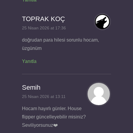
TOPRAK KOÇ
25 Nisan 2026 at 17:36
doğrudan para hilesi sorunlu hocam,
üzgünüm
Yanıtla
Semih
25 Nisan 2026 at 13:11
Hocam hayırlı günler. House
flipper güncelleyebilir misiniz?
Seviliyorsunuz❤️