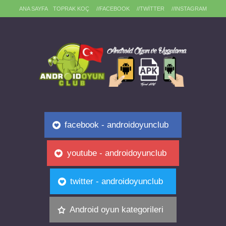
ANA SAYFA
TOPRAK KOÇ
//FACEBOOK
//TWITTER
//INSTAGRAM
facebook - androidoyunclub
youtube - androidoyunclub
twitter - androidoyunclub
Android oyun kategorileri