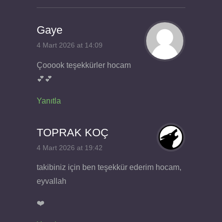
Gaye
4 Mart 2026 at 14:09
Çooook teşekkürler hocam
💕💕
Yanıtla
TOPRAK KOÇ
4 Mart 2026 at 19:42
takibiniz için ben teşekkür ederim hocam,
eyvallah
❤️