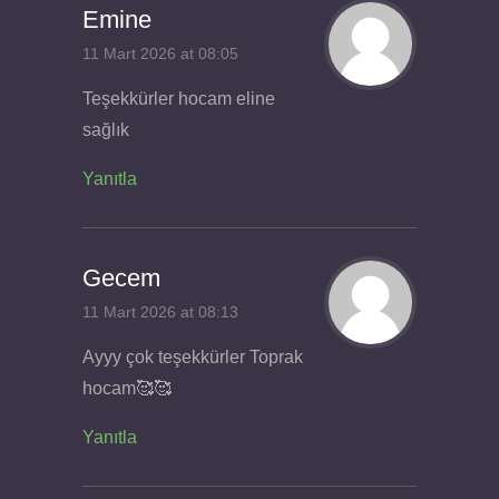
Emine
11 Mart 2026 at 08:05
Teşekkürler hocam eline
sağlık
Yanıtla
Gecem
11 Mart 2026 at 08:13
Ayyy çok teşekkürler Toprak
hocam🥰🥰
Yanıtla