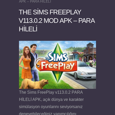
APK – PARA HİLELİ
THE SIMS FREEPLAY
V113.0.2 MOD APK – PARA
HİLELİ
Felix the Reaper v1.25 FULL APK
The Sims FreePlay v113.0.2 PARA
HİLELİ APK, açık dünya ve karakter
simülasyon oyunlarını seviyorsanız
deneyebileceğiniz yapımcılığını