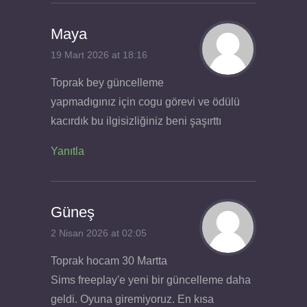
Maya
19 Mart 2026 at 18:16
Toprak bey güncelleme
yapmadıgınız için cogu görevi ve ödülü
kacırdık bu ilgisizliğiniz beni şaşırttı
Yanıtla
Güneş
2 Nisan 2026 at 02:05
Toprak hocam 30 Martta
Sims freeplay'e yeni bir güncelleme daha
geldi. Oyuna giremiyoruz. En kısa