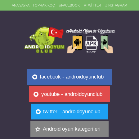
ANA SAYFA
TOPRAK KOÇ
//FACEBOOK
//TWITTER
//INSTAGRAM
facebook - androidoyunclub
youtube - androidoyunclub
twitter - androidoyunclub
Android oyun kategorileri