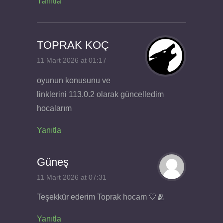
Yanıtla
TOPRAK KOÇ
11 Mart 2026 at 01:17
oyunun konusunu ve
linklerini 113.0.2 olarak güncelledim
hocalarım
Yanıtla
Güneş
11 Mart 2026 at 07:31
Teşekkür ederim Toprak hocam 🤍🫂
Yanıtla