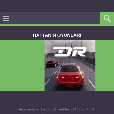
HAFTANIN OYUNLARI
Dream Road Multiplayer v1.4.2 PARA HİLELİ
APK
Ana sayfa
»
The Sims FreePlay v113.0.2 MOD