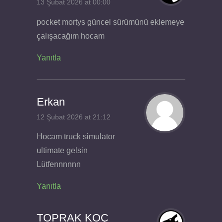
13 Şubat 2026 at 00:00
pocket mortys güncel sürümünü eklemeye
çalışacağım hocam
Yanıtla
Erkan
12 Şubat 2026 at 21:12
Hocam truck simulator
ultimate gelsin
Lütfennnnnn
Yanıtla
TOPRAK KOÇ