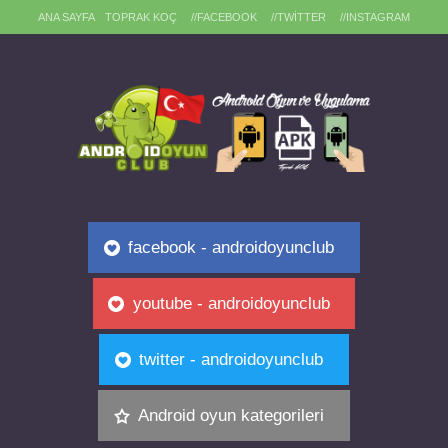
ANA SAYFA
TOPRAK KOÇ
//FACEBOOK
//TWITTER
//INSTAGRAM
facebook - androidoyunclub
youtube - androidoyunclub
twitter - androidoyunclub
Android oyun kategorileri