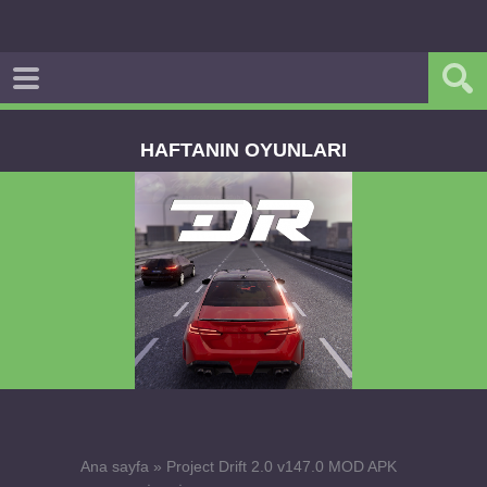
HAFTANIN OYUNLARI
Dream Road Multiplayer v1.4.2 PARA HİLELİ
APK
Ana sayfa
»
Project Drift 2.0 v147.0 MOD APK