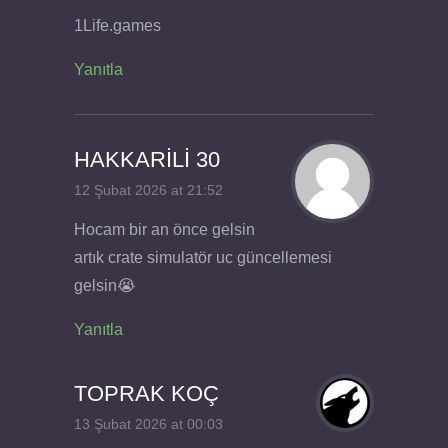
1Life.games
Yanıtla
HAKKARİLİ 30
12 Şubat 2026 at 21:52
Hocam bir an önce gelsin
artık crate simulatör uc güncellemesi
gelsin😭
Yanıtla
TOPRAK KOÇ
13 Şubat 2026 at 00:03