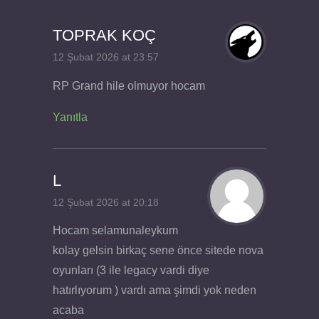
TOPRAK KOÇ
12 Şubat 2026 at 23:57
RP Grand hile olmuyor hocam
Yanıtla
L
12 Şubat 2026 at 20:18
Hocam selamunaleykum
kolay gelsin birkaç sene önce sitede nova
oyunları (3 ile legacy vardi diye
hatırlıyorum ) vardı ama şimdi yok neden
acaba