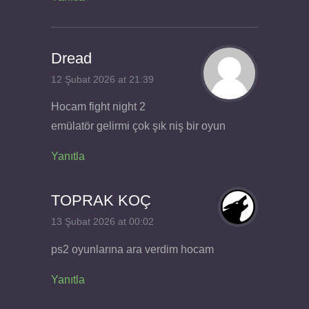
Dread
12 Şubat 2026 at 21:39
Hocam fight night 2
emülatör gelirmi çok şık niş bir oyun
Yanıtla
TOPRAK KOÇ
13 Şubat 2026 at 00:02
ps2 oyunlarına ara verdim hocam
Yanıtla