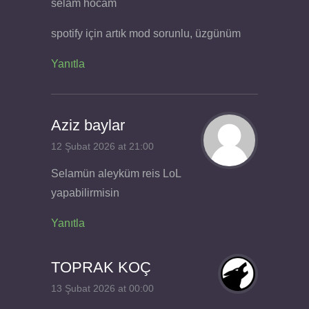
selam hocam
spotify için artık mod sorunlu, üzgünüm
Yanıtla
Aziz baylar
12 Şubat 2026 at 21:00
Selamün aleyküm reis LoL
yapabilirmisin
Yanıtla
TOPRAK KOÇ
13 Şubat 2026 at 00:00