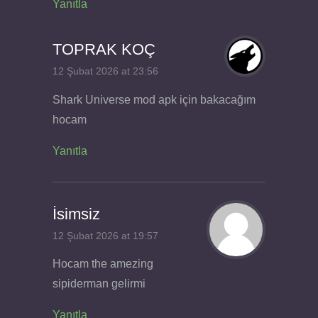
Yanıtla
TOPRAK KOÇ
12 Şubat 2026 at 23:56
Shark Universe mod apk için bakacağım
hocam
Yanıtla
İsimsiz
12 Şubat 2026 at 19:57
Hocam the amezing
sipiderman gelirmi
Yanıtla