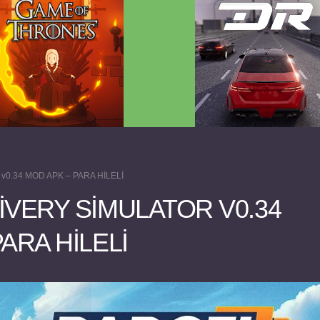
 Game of Thrones v2.0.81
Dream Road Multiplayer 
FULL APK
PARA HİLELİ APK
or v0.34 MOD APK – PARA HİLELİ
IVERY SIMULATOR V0.34
ARA HİLELİ