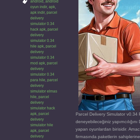
android
,
android
oyun indir
,
apk
,
apk indir
,
parcel
delivery
simulator 0.34
hack apk
,
parcel
delivery
simulator 0.34
hile apk
,
parcel
delivery
simulator 0.34
mod apk
,
parcel
delivery
simulator 0.34
para hile
,
parcel
delivery
simulator elmas
hile
,
parcel
delivery
simulator hack
apk
,
parcel
Parcel Delivery Simulator v0.34
delivery
deneyebileceğiniz yapımcılığını 
simulator hile
yapan oyunlardan birisidir. Amacı
apk
,
parcel
delivery
firmasında paketlerin sahipleri