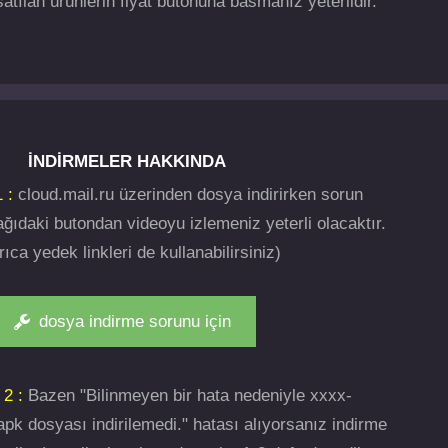
atılan ürünlerin fiyat butonuna basmanız yeterlidir.
İNDIRMELER HAKKINDA
 :
cloud.mail.ru üzerinden dosya indirirken sorun
ğıdaki butondan videoyu izlemeniz yeterli olacaktır.
rıca yedek linkleri de kullanabilirsiniz)
dosya indirme sorunu için
 2 :
Bazen "Bilinmeyen bir hata nedeniyle xxxx-
pk dosyası indirilemedi." hatası alıyorsanız indirme