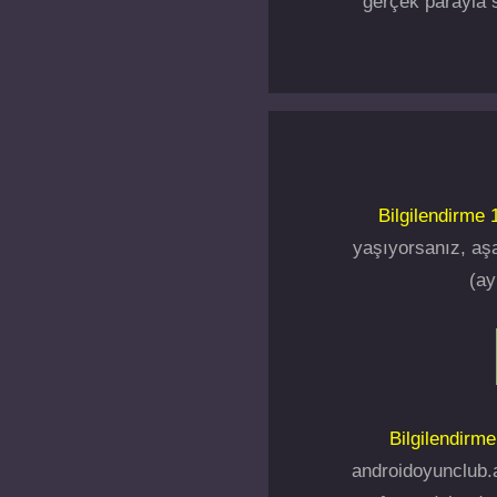
gerçek parayla s
Bilgilendirme 1
yaşıyorsanız, aşa
(ay
Bilgilendirme
androidoyunclub.a