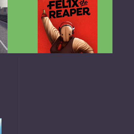
v1.4.2
Felix the Reaper v1.25 FULL APK