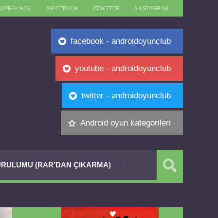
TOPRAK KOÇ
//FACEBOOK
//TWITTER
//INSTAGRAM
facebook - androidoyunclub
youtube - androidoyunclub
twitter - androidoyunclub
Android oyun kategorileri
RULUMU (RAR’DAN ÇIKARMA)