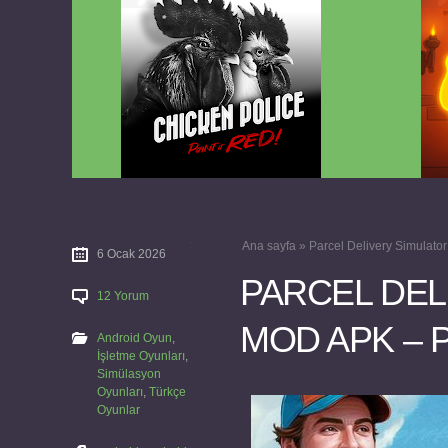
Chicken Police Paint it RED v1.0.8
Reigns
FULL APK
Ana sayfa
»
Parcel Delivery Simulat
6 Ocak 2026
PARCEL DEL
12 Yorum
MOD APK – P
Android Oyun
,
İşletme Oyunları
,
Simülasyon
Oyunları
,
Türkçe
Oyunlar