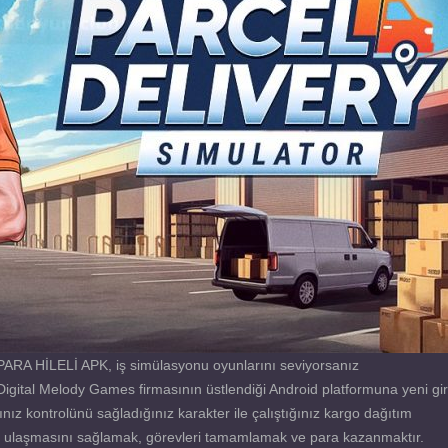
 PARA HİLELİ APK, iş simülasyonu oyunlarını seviyorsanız
Digital Melody Games firmasının üstlendiği Android platformuna yeni gir
nız kontrolünü sağladığınız karakter ile çalıştığınız kargo dağıtım
ne ulaşmasını sağlamak, görevleri tamamlamak ve para kazanmaktır.