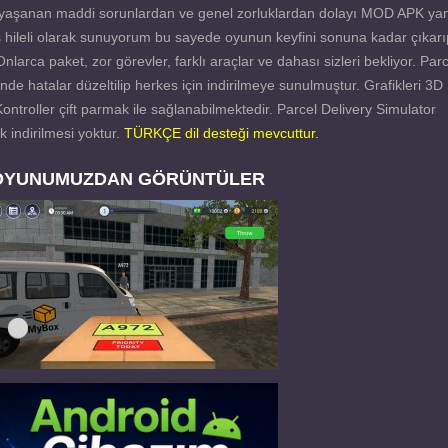
e yaşanan maddi sorunlardan ve genel zorluklardan dolayı MOD APK yan
mas hileli olarak sunuyorum bu sayede oyunun keyfini sonuna kadar çıkarı
 Onlarca paket, zor görevler, farklı araçlar ve dahası sizleri bekliyor. Par
e hatalar düzeltilip herkes için indirilmeye sunulmuştur. Grafikleri 3D
 Kontroller çift parmak ile sağlanabilmektedir. Parcel Delivery Simulator
k indirilmesi yoktur.
TÜRKÇE dil desteği mevcuttur.
OYUNUMUZDAN GÖRÜNTÜLER