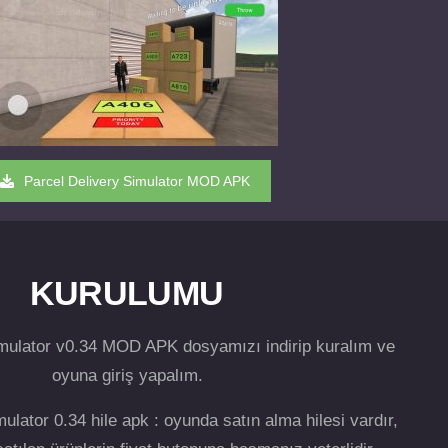
Parcel Delivery Simulator MOD APK
KURULUMU
imulator v0.34 MOD APK dosyamızı indirip kuralım ve
oyuna giriş yapalım.
ulator 0.34 hile apk : oyunda satın alma hilesi vardır,