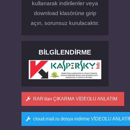
kullanarak indirilenler veya
download klasörüne girip
açın, sorunsuz kurulacaktır.
BILGILENDIRME
RAR'dan ÇIKARMA VİDEOLU ANLATIM
cloud.mail.ru dosya indirme VİDEOLU ANLAT