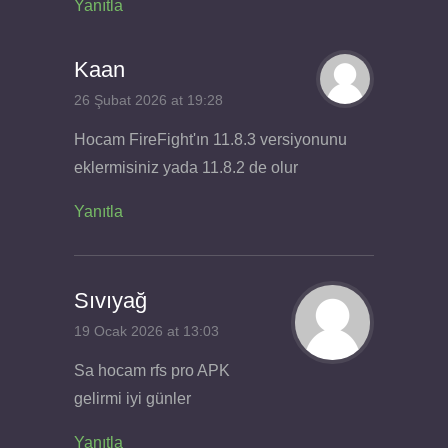
Yanıtla
Kaan
26 Şubat 2026 at 19:28
Hocam FireFight'ın 11.8.3 versiyonunu
eklermisiniz yada 11.8.2 de olur
Yanıtla
Sıvıyağ
19 Ocak 2026 at 13:03
Sa hocam rfs pro APK
gelirmi iyi günler
Yanıtla