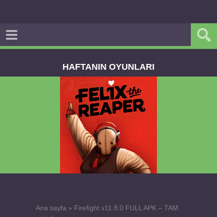
HAFTANIN OYUNLARI
Felix the Reaper v1.25 FULL APK
Ana sayfa
»
Firefight v11.8.0 FULL APK – TAM