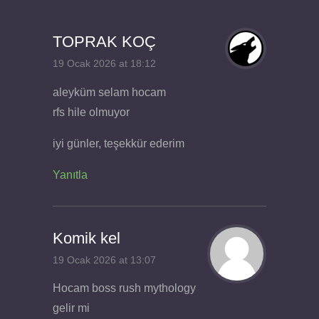
TOPRAK KOÇ
19 Ocak 2026 at 18:12
aleyküm selam hocam
rfs hile olmuyor
iyi günler, teşekkür ederim
Yanıtla
Komik kel
19 Ocak 2026 at 13:07
Hocam boss rush mythology
gelir mi