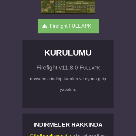
Firefight FULL APK
KURULUMU
Firefight v11.8.0 F
ULL APK
dosyamızı indirip kuralım ve oyuna giriş
yapalım.
İNDIRMELER HAKKINDA