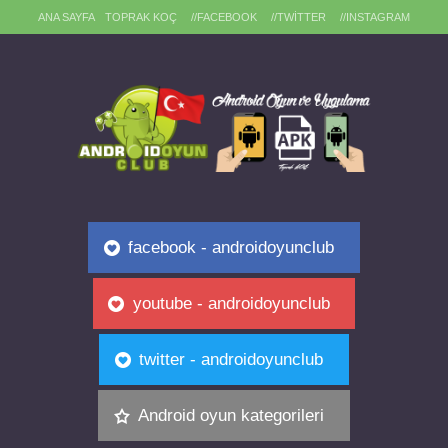
ANA SAYFA
TOPRAK KOÇ
//FACEBOOK
//TWITTER
//INSTAGRAM
facebook - androidoyunclub
youtube - androidoyunclub
twitter - androidoyunclub
Android oyun kategorileri