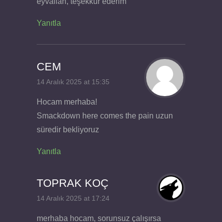
eyvallah, teşekkür ederim
Yanıtla
CEM
14 Aralık 2025 at 15:35
Hocam merhaba!
Smackdown here comes the pain uzun
süredir bekliyoruz
Yanıtla
TOPRAK KOÇ
14 Aralık 2025 at 17:24
merhaba hocam, sorunsuz çalışırsa