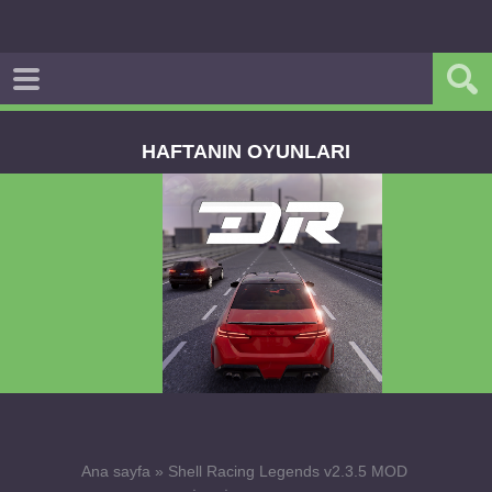
HAFTANIN OYUNLARI
Dream Road Multiplayer v1.4.2 PARA HİLELİ
APK
Ana sayfa
»
Shell Racing Legends v2.3.5 MOD