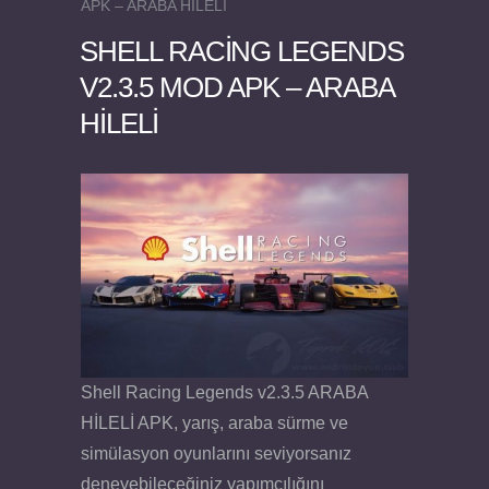
APK – ARABA HİLELİ
SHELL RACING LEGENDS
V2.3.5 MOD APK – ARABA
HİLELİ
Felix the Reaper v1.25 FULL APK
Shell Racing Legends v2.3.5 ARABA
HİLELİ APK, yarış, araba sürme ve
simülasyon oyunlarını seviyorsanız
deneyebileceğiniz yapımcılığını