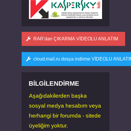
RAR'dan ÇIKARMA VİDEOLU ANLATIM
cloud.mail.ru dosya indirme VİDEOLU ANLAT
BILGILENDIRME
Aşağıdakilerden başka
sosyal medya hesabım veya
herhangi bir forumda - sitede
üyeliğim yoktur.