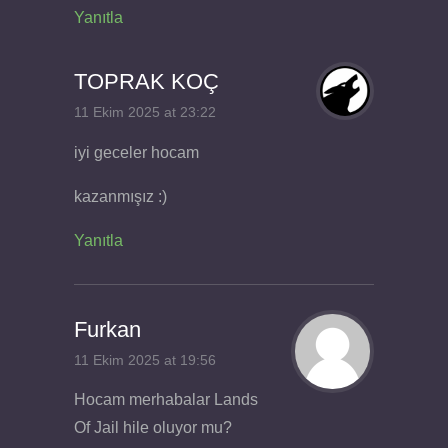
Yanıtla
TOPRAK KOÇ
11 Ekim 2025 at 23:22
iyi geceler hocam
kazanmışız :)
Yanıtla
Furkan
11 Ekim 2025 at 19:56
Hocam merhabalar Lands
Of Jail hile oluyor mu?