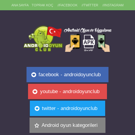
ANA SAYFA
TOPRAK KOÇ
//FACEBOOK
//TWITTER
//INSTAGRAM
facebook - androidoyunclub
youtube - androidoyunclub
twitter - androidoyunclub
Android oyun kategorileri