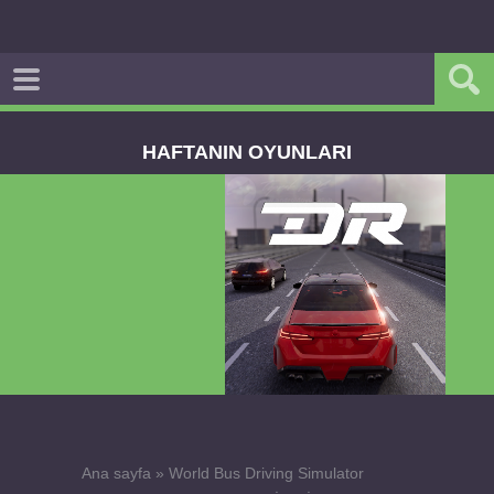
HAFTANIN OYUNLARI
Dream Road Multiplayer v1.4.2 PARA HİLELİ
APK
Ana sayfa
»
World Bus Driving Simulator