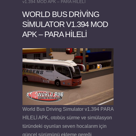
v1.394 MOD APK – PARA HİLELİ
WORLD BUS DRIVING
SIMULATOR V1.394 MOD
APK – PARA HİLELİ
Felix the Reaper v1.25 FULL APK
World Bus Driving Simulator v1.394 PARA
HİLELİ APK, otobüs sürme ve simülasyon
türündeki oyunları seven hocalarım için
güncel sürümünü ekleme gereği