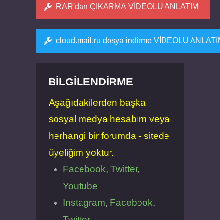
RAR'dan ÇIKARMA VİDEOLU ANLATIM
cloud.mail.ru dosya indirme VİDEOLU ANLAT
BILGILENDIRME
Aşağıdakilerden başka
sosyal medya hesabım veya
herhangi bir forumda - sitede
üyeliğim yoktur.
Facebook
,
Twitter
,
Youtube
Instagram
,
Facebook
,
Twitter