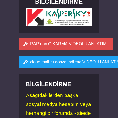
BILGILENDIRME
RAR'dan ÇIKARMA VİDEOLU ANLATIM
cloud.mail.ru dosya indirme VİDEOLU ANLAT
BILGILENDIRME
Aşağıdakilerden başka
sosyal medya hesabım veya
herhangi bir forumda - sitede