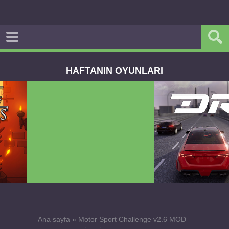
HAFTANIN OYUNLARI
Dream Road Multiplayer v1.4.2 PARA HİLELİ
APK
Ana sayfa
»
Motor Sport Challenge v2.6 MOD