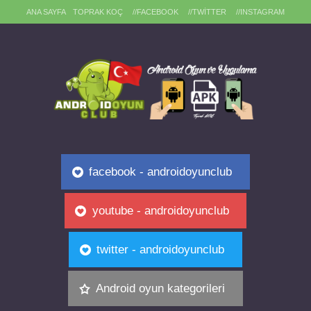
ANA SAYFA
TOPRAK KOÇ
//FACEBOOK
//TWITTER
//INSTAGRAM
facebook - androidoyunclub
youtube - androidoyunclub
twitter - androidoyunclub
Android oyun kategorileri