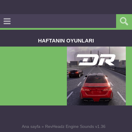
HAFTANIN OYUNLARI
Dream Road Multiplayer v1.4.2 PARA HİLELİ
APK
Ana sayfa
»
RevHeadz Engine Sounds v1.36