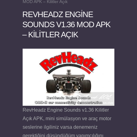
MOD APK – Kilitler Açık
REVHEADZ ENGINE
SOUNDS V1.36 MOD APK
– KILITLER AÇIK
Felix the Reaper v1.25 FULL APK
RevHeadz Engine Sounds v1.36 Kilitler
Açık APK, mini simülasyon ve araç motor
seslerine ilgiliniz varsa denemeniz
gerektiğini düşündüğüm yapımcılığını