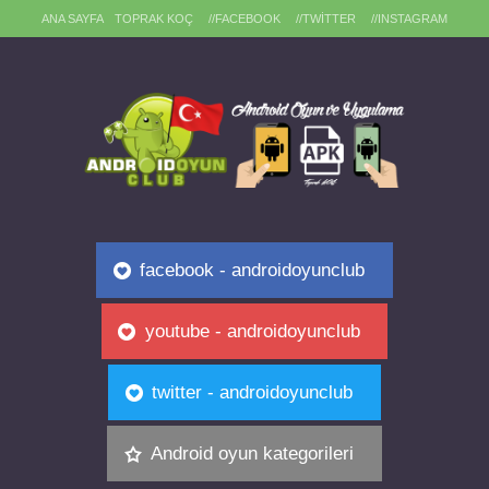
ANA SAYFA
TOPRAK KOÇ
//FACEBOOK
//TWITTER
//INSTAGRAM
facebook - androidoyunclub
youtube - androidoyunclub
twitter - androidoyunclub
Android oyun kategorileri