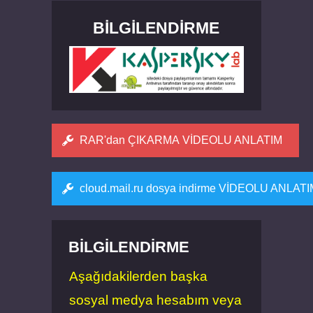
BILGILENDIRME
RAR'dan ÇIKARMA VİDEOLU ANLATIM
cloud.mail.ru dosya indirme VİDEOLU ANLAT
BILGILENDIRME
Aşağıdakilerden başka
sosyal medya hesabım veya