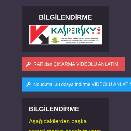
BILGILENDIRME
RAR'dan ÇIKARMA VİDEOLU ANLATIM
cloud.mail.ru dosya indirme VİDEOLU ANLAT
BILGILENDIRME
Aşağıdakilerden başka