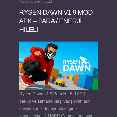
Para / Enerji HİLELİ
RYSEN DAWN V1.9 MOD
APK – PARA / ENERJI
HİLELİ
Felix the Reaper v1.25 FULL APK
Rysen Dawn v1.9 Para HİLELİ APK,
parkur ve zamana karşı yarış oyunlarını
seviyorsanız deneyebileceğiniz
yapımcılığını R-USER Games firmasının