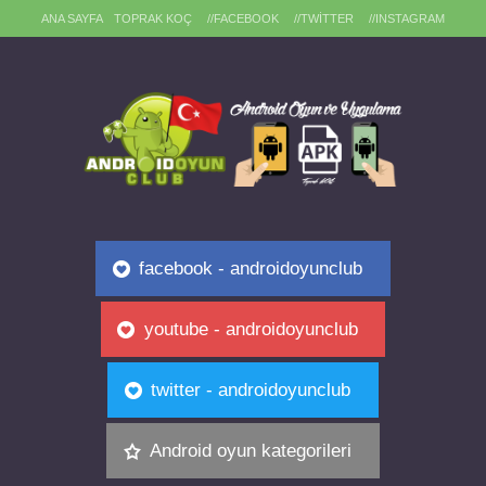
ANA SAYFA
TOPRAK KOÇ
//FACEBOOK
//TWITTER
//INSTAGRAM
facebook - androidoyunclub
youtube - androidoyunclub
twitter - androidoyunclub
Android oyun kategorileri