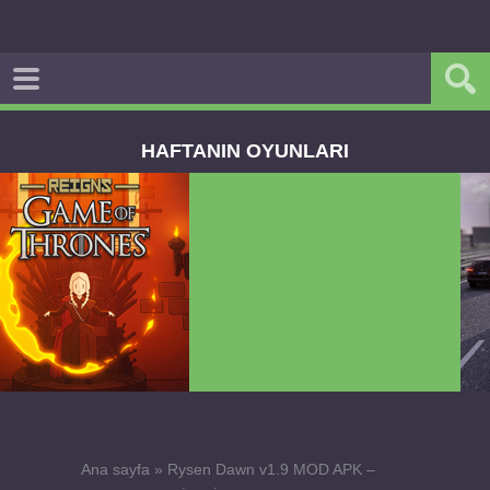
HAFTANIN OYUNLARI
Dream Road Multiplayer v1.4.2 PARA HİLELİ
APK
Ana sayfa
»
Rysen Dawn v1.9 MOD APK –