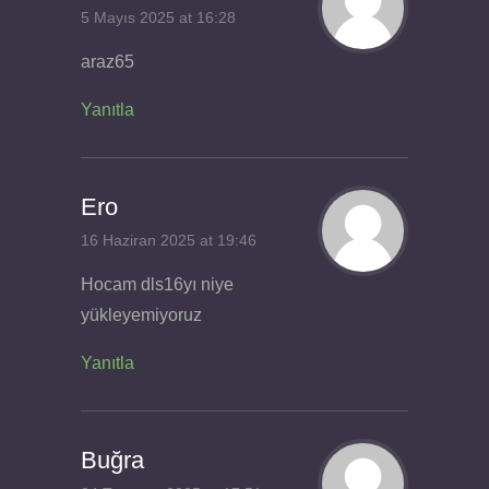
5 Mayıs 2025 at 16:28
araz65
Yanıtla
Ero
16 Haziran 2025 at 19:46
Hocam dls16yı niye
yükleyemiyoruz
Yanıtla
Buğra