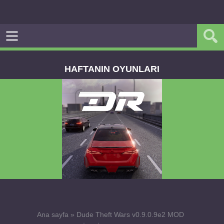
HAFTANIN OYUNLARI
Dream Road Multiplayer v1.4.2 PARA HİLELİ
APK
Ana sayfa
»
Dude Theft Wars v0.9.0.9e2 MOD