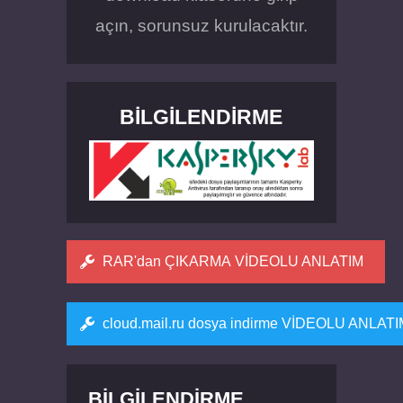
açın, sorunsuz kurulacaktır.
BILGILENDIRME
RAR'dan ÇIKARMA VİDEOLU ANLATIM
cloud.mail.ru dosya indirme VİDEOLU ANLAT
BILGILENDIRME