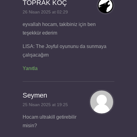
TOPRAK KOÇ
26 Nisan 2025 at 02:29
eyvallah hocam, takibiniz için ben
teşekkür ederim
LISA: The Joyful oyununu da sunmaya
çalışacağım
Yanıtla
Seymen
25 Nisan 2025 at 19:25
Hocam ultrakill getirebilir
misin?