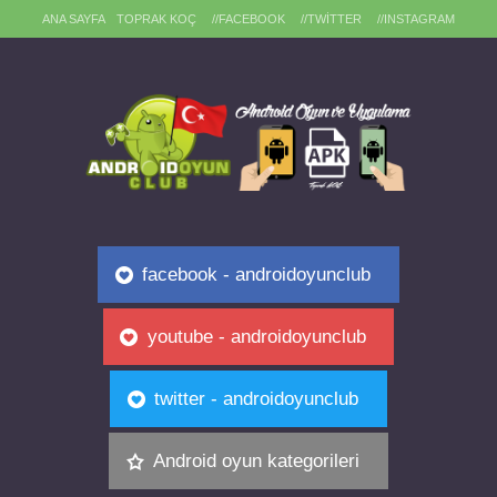
ANA SAYFA
TOPRAK KOÇ
//FACEBOOK
//TWITTER
//INSTAGRAM
facebook - androidoyunclub
youtube - androidoyunclub
twitter - androidoyunclub
Android oyun kategorileri