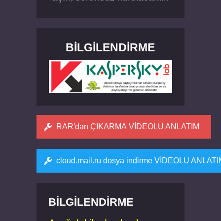
BILGILENDIRME
RAR'dan ÇIKARMA VİDEOLU ANLATIM
cloud.mail.ru dosya indirme VİDEOLU ANLAT
BILGILENDIRME