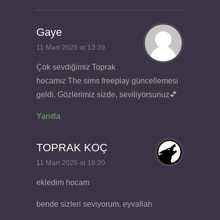
Gaye
11 Mart 2025 at 13:39
Çok sevdiğimiz Toprak
hocamız The sims freeplay güncellemesi
geldi. Gözlerimiz sizde, seviliyorsunuz💕
Yanıtla
TOPRAK KOÇ
11 Mart 2025 at 18:20
ekledim hocam
bende sizleri seviyorum, eyvallah