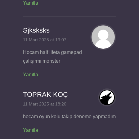
Yanıtla
Sjksksks
11 Mart 2025 at 13:07
Hocam half lifeta gamepad
çalışırmı monster
Yanıtla
TOPRAK KOÇ
11 Mart 2025 at 18:20
hocam oyun kolu takıp deneme yapmadım
Yanıtla