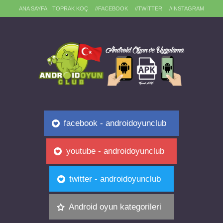
ANA SAYFA
TOPRAK KOÇ
//FACEBOOK
//TWITTER
//INSTAGRAM
facebook - androidoyunclub
youtube - androidoyunclub
twitter - androidoyunclub
Android oyun kategorileri