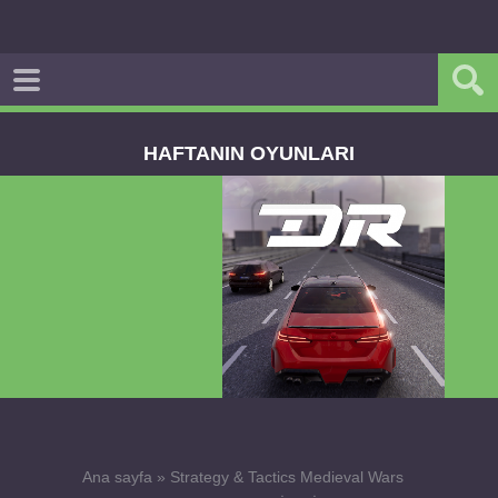
HAFTANIN OYUNLARI
Dream Road Multiplayer v1.4.2 PARA HİLELİ
APK
Ana sayfa
»
Strategy & Tactics Medieval Wars