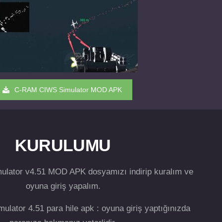
C-RAM CIWS Simulator MOD APK
KURULUMU
ator v4.51 MOD APK dosyamızı indirip kuralım ve
oyuna giriş yapalım.
ator 4.51 para hile apk : oyuna giriş yaptığınızda