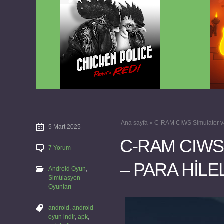
Chicken Police Paint it RED v1.0.8
Reigns
FULL APK
Ana sayfa
»
C-RAM CIWS Simulator v
5 Mart 2025
C-RAM CIWS
7 Yorum
– PARA HİLEL
Android Oyun
,
Simülasyon
Oyunları
android
,
android
oyun indir
,
apk
,