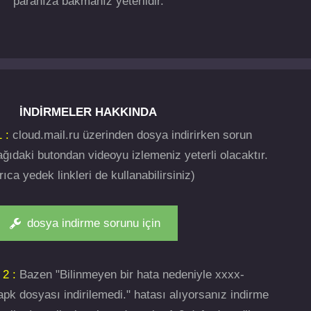
paranıza bakmanız yeterlidir.
İNDIRMELER HAKKINDA
 :
cloud.mail.ru üzerinden dosya indirirken sorun
ğıdaki butondan videoyu izlemeniz yeterli olacaktır.
rıca yedek linkleri de kullanabilirsiniz)
dosya indirme sorunu için
 2 :
Bazen "Bilinmeyen bir hata nedeniyle xxxx-
pk dosyası indirilemedi." hatası alıyorsanız indirme