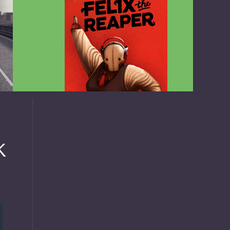
v1.4.2
Felix the Reaper v1.25 FULL APK
K