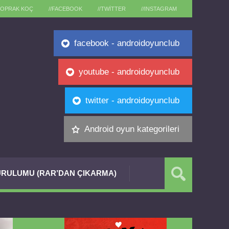
TOPRAK KOÇ
//FACEBOOK
//TWITTER
//INSTAGRAM
facebook - androidoyunclub
youtube - androidoyunclub
twitter - androidoyunclub
Android oyun kategorileri
RULUMU (RAR’DAN ÇIKARMA)