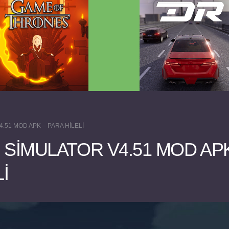
 Game of Thrones v2.0.81
Dream Road Multiplayer 
FULL APK
PARA HİLELİ APK
4.51 MOD APK – PARA HİLELİ
 SIMULATOR V4.51 MOD AP
İ