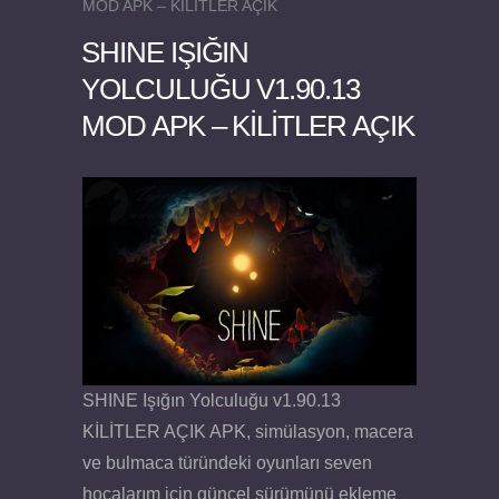
MOD APK – KİLİTLER AÇIK
SHINE IŞIĞIN
YOLCULUĞU V1.90.13
MOD APK – KİLİTLER AÇIK
Felix the Reaper v1.25 FULL APK
SHINE Işığın Yolculuğu v1.90.13
KİLİTLER AÇIK APK, simülasyon, macera
ve bulmaca türündeki oyunları seven
hocalarım için güncel sürümünü ekleme