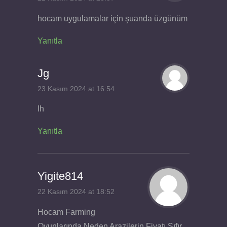
hocam uygulamalar için şuanda üzgünüm
Yanıtla
Jg
23 Kasım 2024 at 16:54
Ih
Yanıtla
Yigite814
22 Kasım 2024 at 18:52
Hocam Farming
Oyunlarında Neden Arazilerin Fiyatı Sıfır