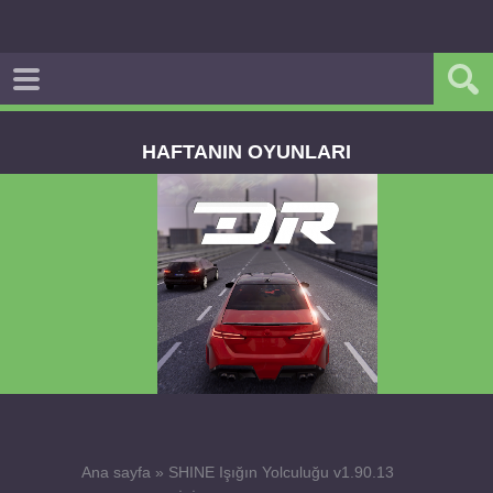
HAFTANIN OYUNLARI
Dream Road Multiplayer v1.4.2 PARA HİLELİ
APK
Ana sayfa
»
SHINE Işığın Yolculuğu v1.90.13