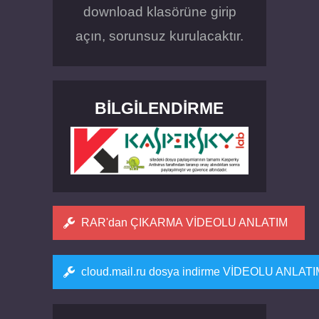
download klasörüne girip
açın, sorunsuz kurulacaktır.
BILGILENDIRME
RAR'dan ÇIKARMA VİDEOLU ANLATIM
cloud.mail.ru dosya indirme VİDEOLU ANLAT