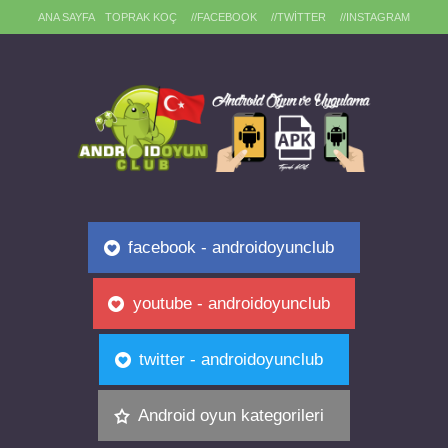
ANA SAYFA
TOPRAK KOÇ
//FACEBOOK
//TWITTER
//INSTAGRAM
facebook - androidoyunclub
youtube - androidoyunclub
twitter - androidoyunclub
Android oyun kategorileri