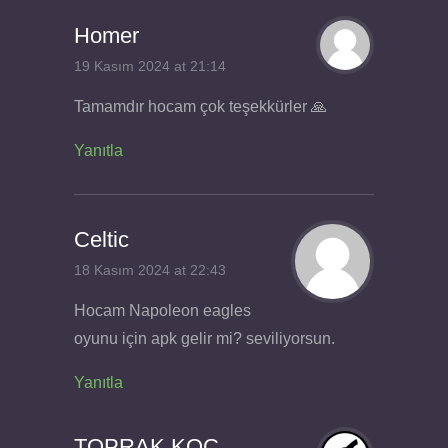
Homer
19 Kasım 2024 at 21:14
Tamamdır hocam çok teşekkürler 🙏
Yanıtla
Celtic
18 Kasım 2024 at 22:43
Hocam Napoleon eagles
oyunu için apk gelir mi? seviliyorsun.
Yanıtla
TOPRAK KOÇ