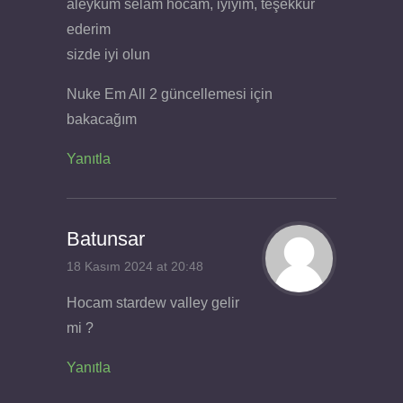
aleyküm selam hocam, iyiyim, teşekkür
ederim
sizde iyi olun
Nuke Em All 2 güncellemesi için
bakacağım
Yanıtla
Batunsar
18 Kasım 2024 at 20:48
Hocam stardew valley gelir
mi ?
Yanıtla