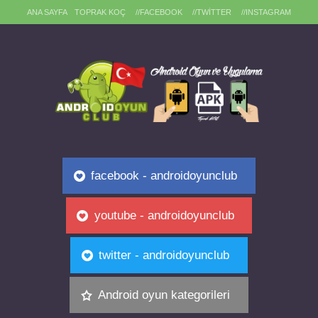
ANA SAYFA
TOPRAK KOÇ
//FACEBOOK
//TWITTER
//INSTAGRAM
facebook - androidoyunclub
youtube - androidoyunclub
twitter - androidoyunclub
Android oyun kategorileri