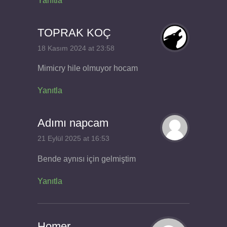
Yanıtla
TOPRAK KOÇ
18 Kasım 2024 at 23:58
Mimicry hile olmuyor hocam
Yanıtla
Adımı napcam
21 Eylül 2025 at 16:53
Bende aynısı için gelmiştim
Yanıtla
Homer