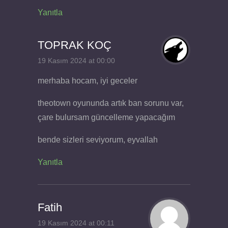
Yanıtla
TOPRAK KOÇ
19 Kasım 2024 at 00:00
merhaba hocam, iyi geceler
theotown oyununda artık ban sorunu var,
çare bulursam güncelleme yapacağım
bende sizleri seviyorum, eyvallah
Yanıtla
Fatih
19 Kasım 2024 at 00:11