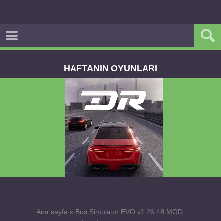
HAFTANIN OYUNLARI
Dream Road Multiplayer v1.4.2 PARA HİLELİ
APK
Ana sayfa
»
Bus Simulator EVO v1.26.48 MOD