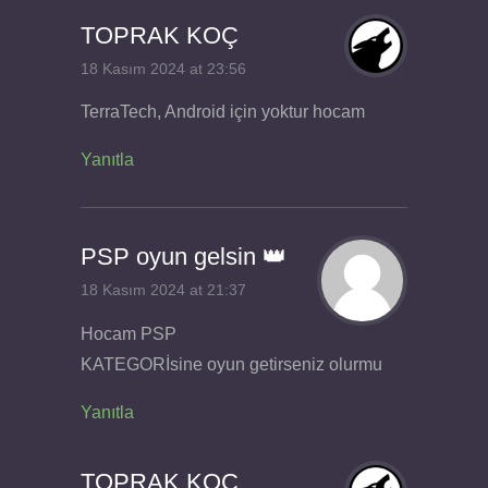
TOPRAK KOÇ
18 Kasım 2024 at 23:56
TerraTech, Android için yoktur hocam
Yanıtla
PSP oyun gelsin 👑
18 Kasım 2024 at 21:37
Hocam PSP
KATEGORİsine oyun getirseniz olurmu
Yanıtla
TOPRAK KOÇ