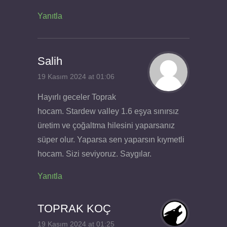
Yanıtla
Salih
19 Kasım 2024 at 01:06
Hayırlı geceler Toprak
hocam. Stardew valley 1.6 eşya sınırsız
üretim ve çoğaltma hilesini yaparsanız
süper olur. Yaparsa sen yaparsın kıymetli
hocam. Sizi seviyoruz. Saygılar.
Yanıtla
TOPRAK KOÇ
19 Kasım 2024 at 01:25