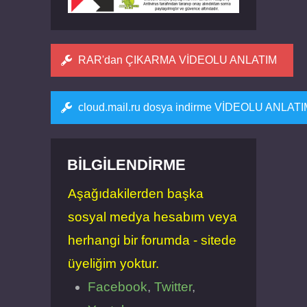
RAR'dan ÇIKARMA VİDEOLU ANLATIM
cloud.mail.ru dosya indirme VİDEOLU ANLAT
BILGILENDIRME
Aşağıdakilerden başka
sosyal medya hesabım veya
herhangi bir forumda - sitede
üyeliğim yoktur.
Facebook
,
Twitter
,