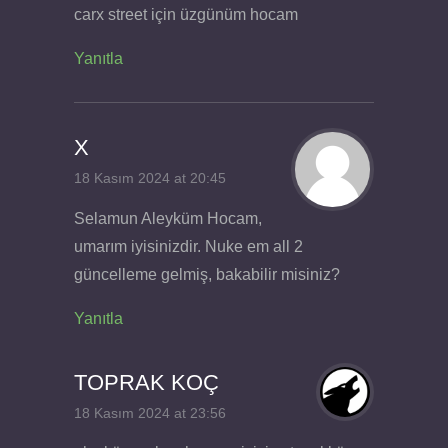
carx street için üzgünüm hocam
Yanıtla
X
18 Kasım 2024 at 20:45
Selamun Aleyküm Hocam,
umarım iyisinizdir. Nuke em all 2
güncelleme gelmiş, bakabilir misiniz?
Yanıtla
TOPRAK KOÇ
18 Kasım 2024 at 23:56