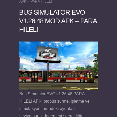
APK – PARA HİLELİ
BUS SIMULATOR EVO
V1.26.48 MOD APK – PARA
HİLELİ
Felix the Reaper v1.25 FULL APK
Bus Simulator EVO v1.26.48 PARA
HİLELİ APK, otobüs sürme, işletme ve
simülasyon türündeki oyunları
seviyorsanız denemeniz gerektiğini