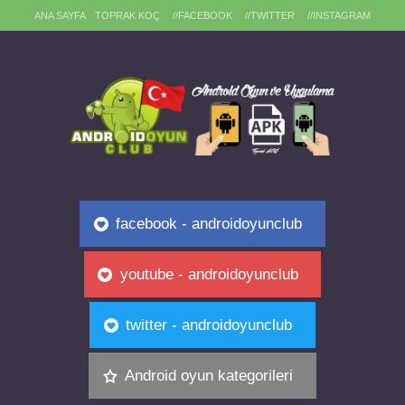
ANA SAYFA
TOPRAK KOÇ
//FACEBOOK
//TWITTER
//INSTAGRAM
facebook - androidoyunclub
youtube - androidoyunclub
twitter - androidoyunclub
Android oyun kategorileri