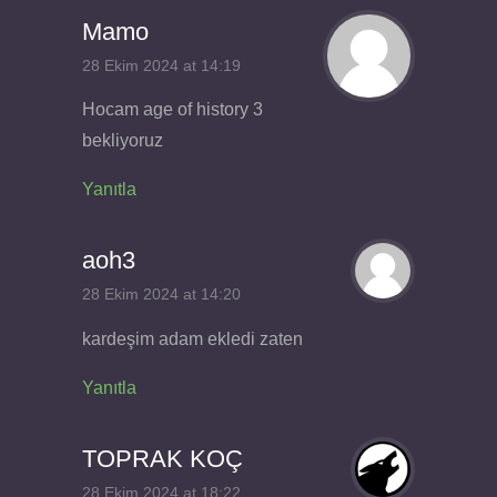
Mamo
28 Ekim 2024 at 14:19
Hocam age of history 3
bekliyoruz
Yanıtla
aoh3
28 Ekim 2024 at 14:20
kardeşim adam ekledi zaten
Yanıtla
TOPRAK KOÇ
28 Ekim 2024 at 18:22