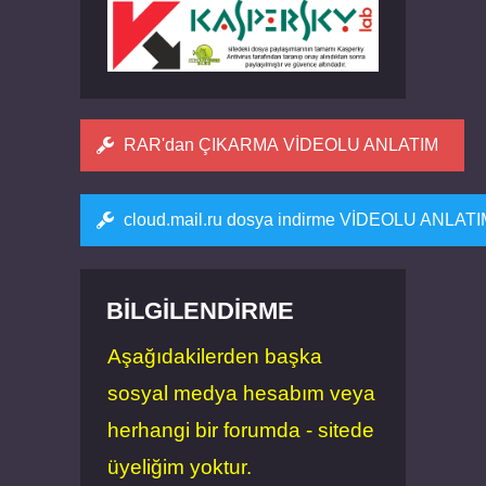
RAR'dan ÇIKARMA VİDEOLU ANLATIM
cloud.mail.ru dosya indirme VİDEOLU ANLAT
BILGILENDIRME
Aşağıdakilerden başka
sosyal medya hesabım veya
herhangi bir forumda - sitede
üyeliğim yoktur.