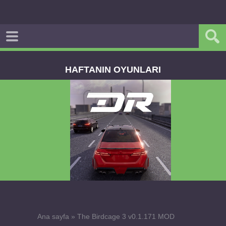
HAFTANIN OYUNLARI
Dream Road Multiplayer v1.4.2 PARA HİLELİ
APK
Ana sayfa
»
The Birdcage 3 v0.1.171 MOD