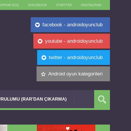
TOPRAK KOÇ
//FACEBOOK
//TWITTER
//INSTAGRAM
facebook - androidoyunclub
youtube - androidoyunclub
twitter - androidoyunclub
Android oyun kategorileri
RULUMU (RAR’DAN ÇIKARMA)