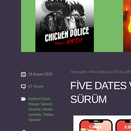
Chicken Police Paint it RED v1.0.8
Reigns
FULL APK
Ana sayfa
»
Five Dates v1.9 FULL 
26 Kasım 2023
FIVE DATES 
67 Yorum
SÜRÜM
Android Oyun
,
Hikaye Tabanlı
Oyunlar
,
Steam
oyunları
,
Türkçe
Oyunlar