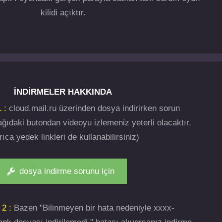
kilidi açıktır.
İNDIRMELER HAKKINDA
 :
cloud.mail.ru üzerinden dosya indirirken sorun
ğıdaki butondan videoyu izlemeniz yeterli olacaktır.
rıca yedek linkleri de kullanabilirsiniz)
dosya indirme sorunu için
 2 :
Bazen "Bilinmeyen bir hata nedeniyle xxxx-