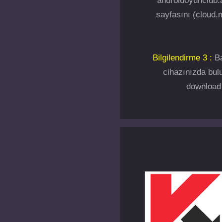
androidoyunclub.a
sayfasını (cloud.m
Bilgilendirme 3 :
Ba
cihazınızda bulu
download 