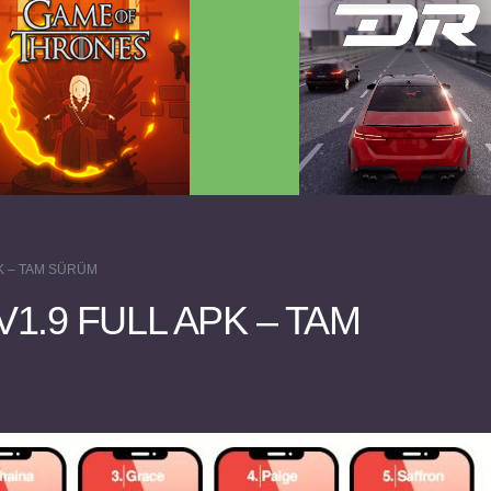
 Game of Thrones v2.0.81
Dream Road Multiplayer 
FULL APK
PARA HİLELİ APK
APK – TAM SÜRÜM
V1.9 FULL APK – TAM