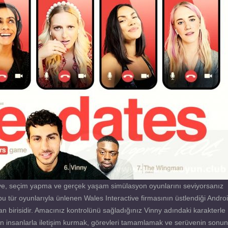
ye, seçim yapma ve gerçek yaşam simülasyon oyunlarını seviyorsanız
bu tür oyunlarıyla ünlenen Wales Interactive firmasının üstlendiği Andro
n birisidir. Amacınız kontrolünü sağladığınız Vinny adındaki karakterle
 insanlarla iletişim kurmak, görevleri tamamlamak ve serüvenin sonu