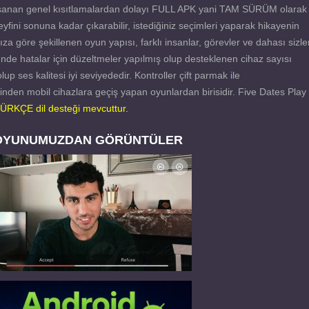
yaşanan genel kısıtlamalardan dolayı FULL APK yani TAM SÜRÜM olarak
ni sonuna kadar çıkarabilir, istediğiniz seçimleri yaparak hikayenin
ıza göre şekillenen oyun yapısı, farklı insanlar, görevler ve dahası sizler
nde hatalar için düzeltmeler yapılmış olup desteklenen cihaz sayısı
olup ses kalitesi iyi seviyededir. Kontroller çift parmak ile
den mobil cihazlara geçiş yapan oyunlardan birisidir. Five Dates Play
ÜRKÇE dil desteği mevcuttur.
OYUNUMUZDAN GÖRÜNTÜLER