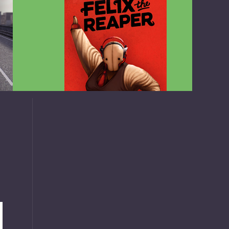
v1.4.2
Felix the Reaper v1.25 FULL APK