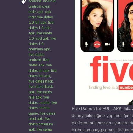
andorid
,
android
,
android oyun
indir
,
apk
,
apk
indir
,
five dates
1.9 full apk
,
five
dates 1.9 hile
apk
,
five dates
1.9 mod apk
,
five
dates 1.9
premium apk
,
five dates
android
,
five
dates apk
,
five
dates ful apk
,
five
dates full apk
,
five dates hack
,
five dates hack
apk
,
five dates
hile apk
,
five
dates mobile
,
five
dates mobile
Five Dates v1.9 FULL APK, hika
game
,
five dates
deneyebileceğiniz yapımcılığını 
mod apk
,
five
platformunun sevilen oyunlarında
dates premium
apk
,
five dates
bir buluşma uygulaması üstünden