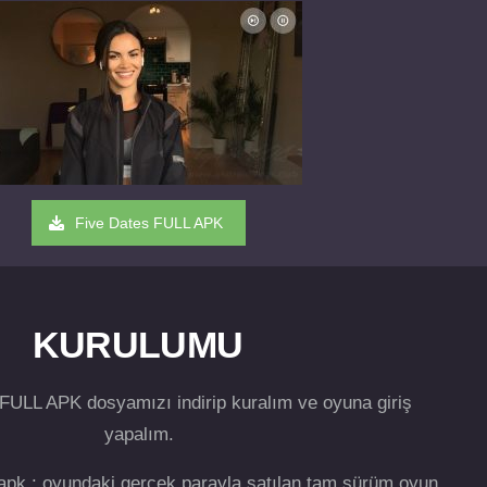
Five Dates FULL APK
KURULUMU
FULL APK dosyamızı indirip kuralım ve oyuna giriş
yapalım.
 apk : oyundaki gerçek parayla satılan tam sürüm oyun