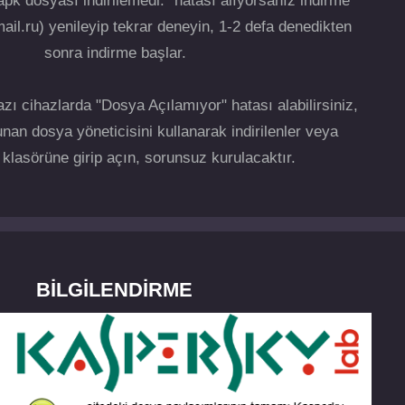
pk dosyası indirilemedi." hatası alıyorsanız indirme
ail.ru) yenileyip tekrar deneyin, 1-2 defa denedikten
sonra indirme başlar.
zı cihazlarda "Dosya Açılamıyor" hatası alabilirsiniz,
nan dosya yöneticisini kullanarak indirilenler veya
klasörüne girip açın, sorunsuz kurulacaktır.
BILGILENDIRME