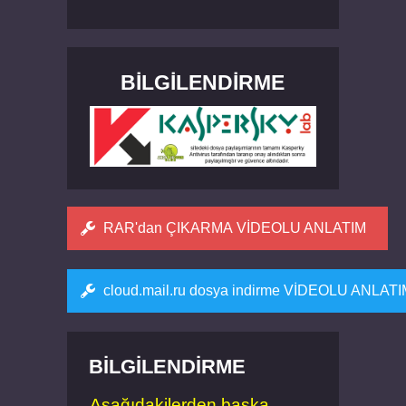
BILGILENDIRME
RAR'dan ÇIKARMA VİDEOLU ANLATIM
cloud.mail.ru dosya indirme VİDEOLU ANLAT
BILGILENDIRME
Aşağıdakilerden başka