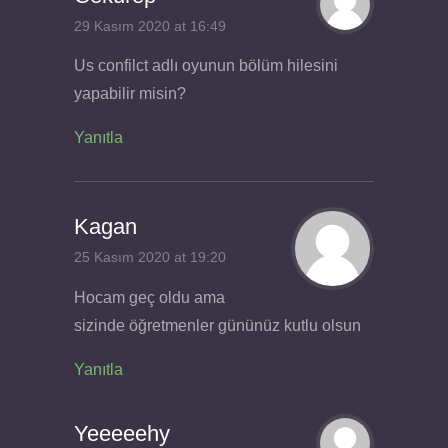
29 Kasım 2020 at 16:49
Us confilct adlı oyunun bölüm hilesini
yapabilir misin?
Yanıtla
Kagan
25 Kasım 2020 at 19:20
Hocam geç oldu ama
sizinde öğretmenler gününüz kutlu olsun
Yanıtla
Yeeeeehy