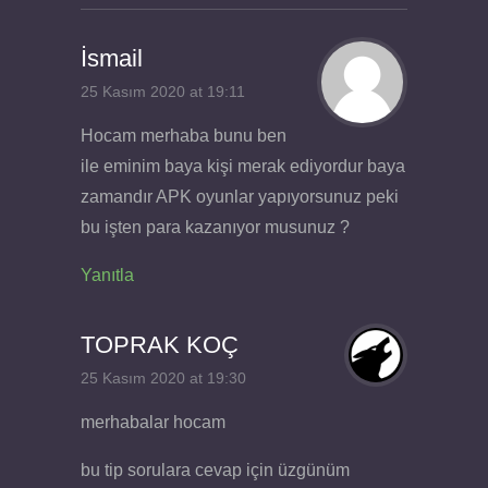
İsmail
25 Kasım 2020 at 19:11
Hocam merhaba bunu ben
ile eminim baya kişi merak ediyordur baya
zamandır APK oyunlar yapıyorsunuz peki
bu işten para kazanıyor musunuz ?
Yanıtla
TOPRAK KOÇ
25 Kasım 2020 at 19:30
merhabalar hocam
bu tip sorulara cevap için üzgünüm