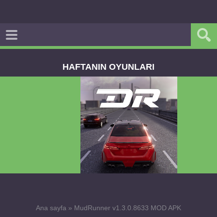
HAFTANIN OYUNLARI
Dream Road Multiplayer v1.4.2 PARA HİLELİ
APK
Ana sayfa
»
MudRunner v1.3.0.8633 MOD APK