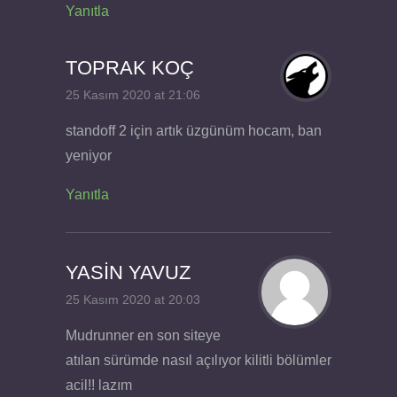
Yanıtla
TOPRAK KOÇ
25 Kasım 2020 at 21:06
standoff 2 için artık üzgünüm hocam, ban
yeniyor
Yanıtla
YASİN YAVUZ
25 Kasım 2020 at 20:03
Mudrunner en son siteye
atılan sürümde nasıl açılıyor kilitli bölümler
acil!! lazım