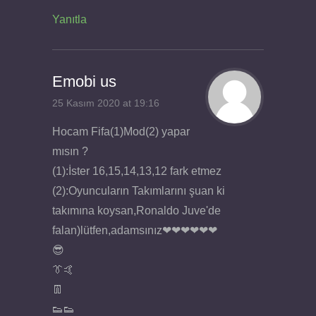
Yanıtla
Emobi us
25 Kasım 2020 at 19:16
Hocam Fifa(1)Mod(2) yapar
mısın ?
(1):İster 16,15,14,13,12 fark etmez
(2):Oyuncuların Takımlarını şuan ki
takımına koysan,Ronaldo Juve'de
falan)lütfen,adamsınız❤❤❤❤❤❤
😎
👔🤙
👖
👟👟