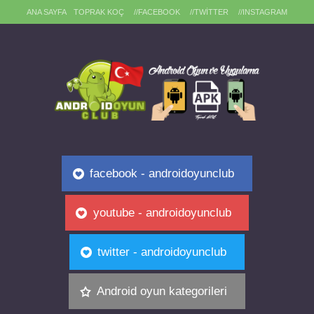
ANA SAYFA
TOPRAK KOÇ
//FACEBOOK
//TWITTER
//INSTAGRAM
facebook - androidoyunclub
youtube - androidoyunclub
twitter - androidoyunclub
Android oyun kategorileri