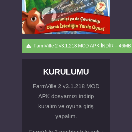
FarmVille 2 v3.1.218 MOD APK İNDİR – 46MB
KURULUMU
FarmVille 2 v3.1.218 MOD
APK dosyamızı indirip
kuralım ve oyuna giriş
yapalım.
FarmVille 2 anahtar hile apk :