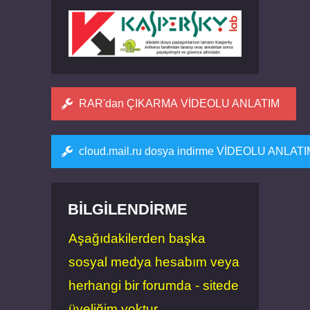
RAR'dan ÇIKARMA VİDEOLU ANLATIM
cloud.mail.ru dosya indirme VİDEOLU ANLAT
BILGILENDIRME
Aşağıdakilerden başka
sosyal medya hesabım veya
herhangi bir forumda - sitede
üyeliğim yoktur.