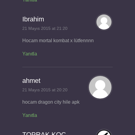
Ibrahim
21 Mayıs 2015 at 21:20
Hocam mortal kombat x lütfennnn
Yanıtla
ahmet
21 Mayıs 2015 at 20:20
hocam dragon city hile apk
Yanıtla
TOPRAK KOÇ