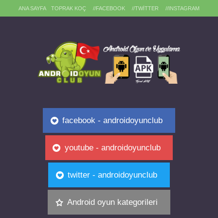
ANA SAYFA
TOPRAK KOÇ
//FACEBOOK
//TWITTER
//INSTAGRAM
facebook - androidoyunclub
youtube - androidoyunclub
twitter - androidoyunclub
Android oyun kategorileri