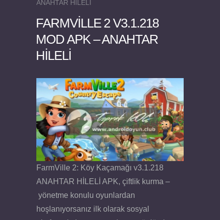
ANAHTAR HİLELİ
FARMVILLE 2 V3.1.218
MOD APK – ANAHTAR
HİLELİ
Felix the Reaper v1.25 FULL APK
FarmVille 2: Köy Kaçamağı v3.1.218
ANAHTAR HİLELİ APK, çiftlik kurma –
yönetme konulu oyunlardan
hoşlanıyorsanız ilk olarak sosyal