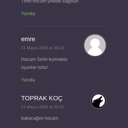
Tmm hocam yinede sağolun
Yanıtla
emre
21 Mayıs 2015 at 20:16
Hocam Sehir kurmakla
oyunlar nolur
Yanıtla
TOPRAK KOÇ
21 Mayıs 2015 at 20:52
bakacağım hocam