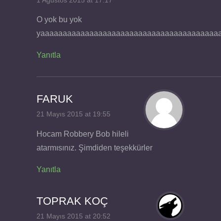
1 Ağustos 2015 at 17:17
O yok bu yok
yaaaaaaaaaaaaaaaaaaaaaaaaaaaaaaaaaaaaaaaa
Yanıtla
FARUK
21 Mayıs 2015 at 19:55
Hocam Robbery Bob hileli
atarmısınız. Şimdiden teşekkürler
Yanıtla
TOPRAK KOÇ
21 Mayıs 2015 at 20:52