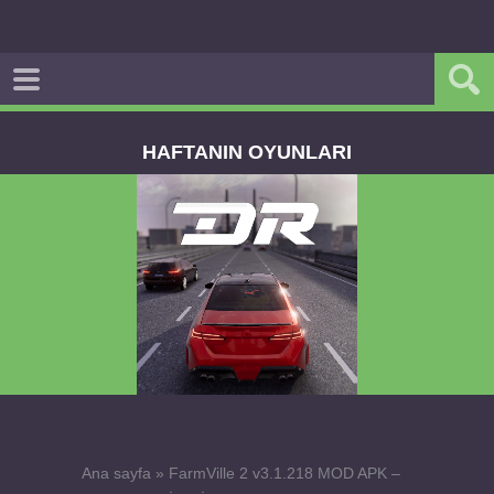
HAFTANIN OYUNLARI
Dream Road Multiplayer v1.4.2 PARA HİLELİ
APK
Ana sayfa
»
FarmVille 2 v3.1.218 MOD APK –